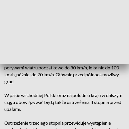
powiatów woj. warmińsko-mazurskiego.
Ostrzeżenia II stopnia przed silnym deszczem z burzami
obowiązywać będą od godz. 19 w piątek do godz. 10 w
sobotę. Możliwa jest zmiana stopnia ostrzeżenia na wyższy
lub przedłużenie czasu jego obowiązywania. Prognozowane
są opady deszczu o natężeniu umiarkowanym, okresami
silnym. Wysokość opadu miejscami od 40 mm do 60 mm,
lokalnie około 80 mm. Opadom towarzyszyć będą burze z
porywami wiatru początkowo do 80 km/h, lokalnie do 100
km/h, później do 70 km/h. Głównie przed północą możliwy
grad.
W pasie wschodniej Polski oraz na południu kraju w dalszym
ciągu obowiązywać będą także ostrzeżenia II stopnia przed
upałami.
Ostrzeżenie trzeciego stopnia przewiduje wystąpienie