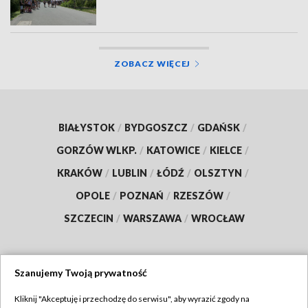
ZOBACZ WIĘCEJ
BIAŁYSTOK
/
BYDGOSZCZ
/
GDAŃSK
/
GORZÓW WLKP.
/
KATOWICE
/
KIELCE
/
KRAKÓW
/
LUBLIN
/
ŁÓDŹ
/
OLSZTYN
/
OPOLE
/
POZNAŃ
/
RZESZÓW
/
SZCZECIN
/
WARSZAWA
/
WROCŁAW
Szanujemy Twoją prywatność
Dołącz do nas:
Kliknij "Akceptuję i przechodzę do serwisu", aby wyrazić zgody na