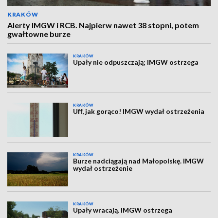
KRAKÓW
Alerty IMGW i RCB. Najpierw nawet 38 stopni, potem
gwałtowne burze
KRAKÓW
Upały nie odpuszczają; IMGW ostrzega
KRAKÓW
Uff, jak gorąco! IMGW wydał ostrzeżenia
KRAKÓW
Burze nadciągają nad Małopolskę. IMGW
wydał ostrzeżenie
KRAKÓW
Upały wracają. IMGW ostrzega