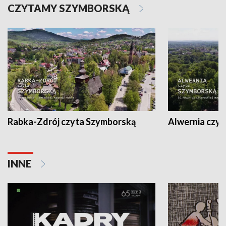
CZYTAMY SZYMBORSKĄ
Rabka-Zdrój czyta Szymborską
Alwernia czy
INNE