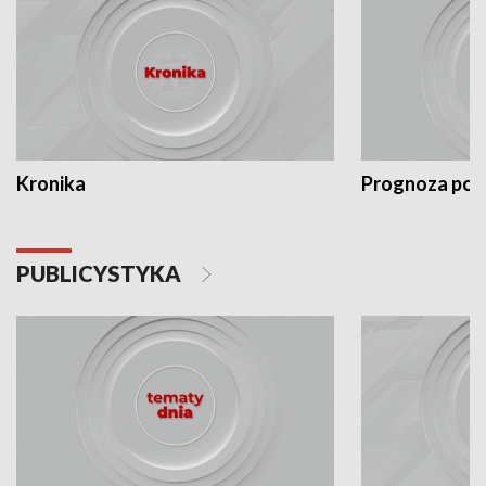
Kronika
Prognoza po
PUBLICYSTYKA