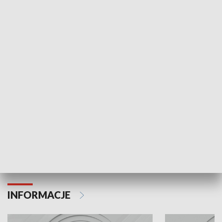
NAJNOWSZE WYDANIA PROGRAMÓW
Odc. 6
Odc. 5
Czy wiesz, że Kraków inwestuje w edukację i
Czy wiesz, jak Kr
rozwój młodych?
mieszkańców?
INFORMACJE