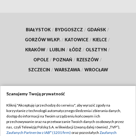
BIAŁYSTOK
/
BYDGOSZCZ
/
GDAŃSK
/
GORZÓW WLKP.
/
KATOWICE
/
KIELCE
/
KRAKÓW
/
LUBLIN
/
ŁÓDŹ
/
OLSZTYN
/
OPOLE
/
POZNAŃ
/
RZESZÓW
/
SZCZECIN
/
WARSZAWA
/
WROCŁAW
Szanujemy Twoją prywatność
Dołącz do nas:
Kliknij "Akceptuję i przechodzę do serwisu", aby wyrazić zgody na
korzystanie z technologii automatycznego śledzenia i zbierania danych,
TVP
dostęp do informacji na Twoim urządzeniu końcowym i ich
Abonament TVP
przechowywanie oraz na przetwarzanie Twoich danych osobowych przez
Regulamin TVP
nas, czyli Telewizję Polską S.A. w likwidacji (zwaną dalej również „TVP”),
Emisja w TVP
Zaufanych Partnerów z IAB* (1201 firm)
oraz pozostałych
Zaufanych
Polityka prywatności