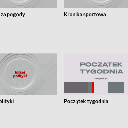
za pogody
Kronika sportowa
olityki
Początek tygodnia