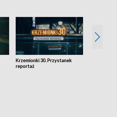
Krzemionki 30. Przystanek
Kraków - jak
reportaż