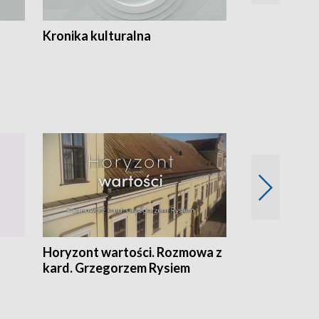
Kronika kulturalna
Kronika Tydz
Horyzont wartości. Rozmowa z
Kulturalnie 
kard. Grzegorzem Rysiem