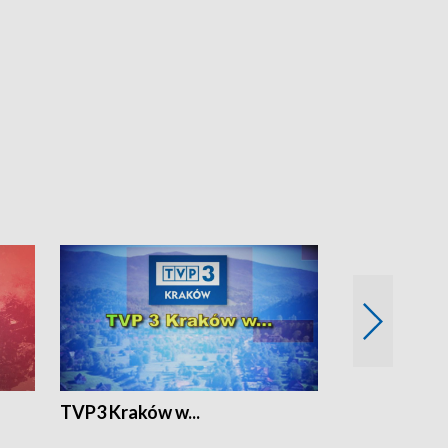
TVP3 Kraków w...
Ślizg