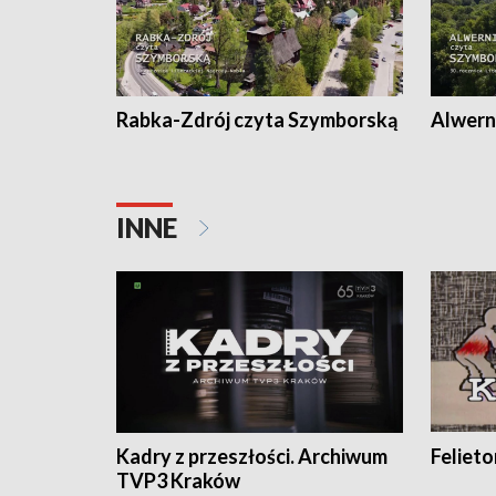
Rabka-Zdrój czyta Szymborską
Alwern
INNE
Kadry z przeszłości. Archiwum
Feliet
TVP3 Kraków