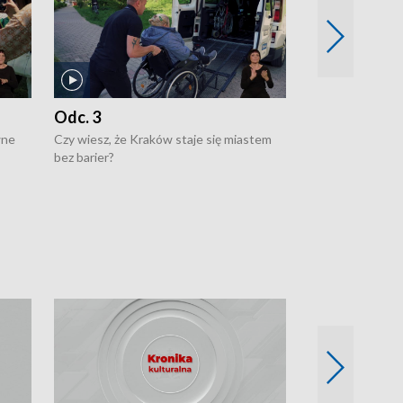
Odc. 3
Odc. 2
wne
Czy wiesz, że Kraków staje się miastem
Czy wiesz, że Kr
bez barier?
poprawia jakość 