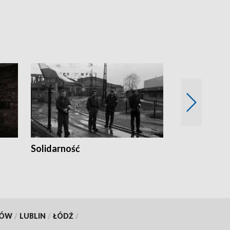
Solidarność
Trudne lata
KÓW
/
LUBLIN
/
ŁÓDŹ
/