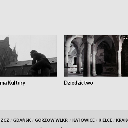
ma Kultury
Dziedzictwo
SZCZ
/
GDAŃSK
/
GORZÓW WLKP.
/
KATOWICE
/
KIELCE
/
KRA