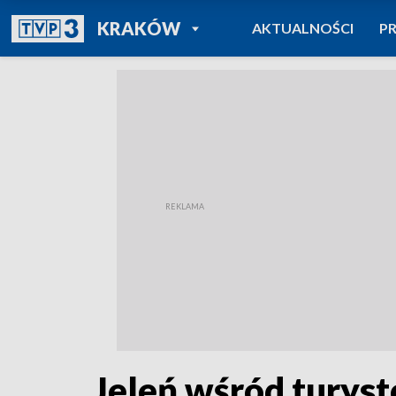
POWRÓT DO
KRAKÓW
AKTUALNOŚCI
P
TVP REGIONY
Jeleń wśród turys