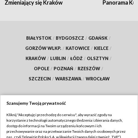
Zmieniający się Kraków
Panorama Kul
BIAŁYSTOK
/
BYDGOSZCZ
/
GDAŃSK
/
GORZÓW WLKP.
/
KATOWICE
/
KIELCE
/
KRAKÓW
/
LUBLIN
/
ŁÓDŹ
/
OLSZTYN
/
OPOLE
/
POZNAŃ
/
RZESZÓW
/
SZCZECIN
/
WARSZAWA
/
WROCŁAW
Szanujemy Twoją prywatność
Dołącz do nas:
Kliknij "Akceptuję i przechodzę do serwisu", aby wyrazić zgody na
korzystanie z technologii automatycznego śledzenia i zbierania danych,
TVP
dostęp do informacji na Twoim urządzeniu końcowym i ich
Abonament TVP
przechowywanie oraz na przetwarzanie Twoich danych osobowych przez
Regulamin TVP
nas, czyli Telewizję Polską S.A. w likwidacji (zwaną dalej również „TVP”),