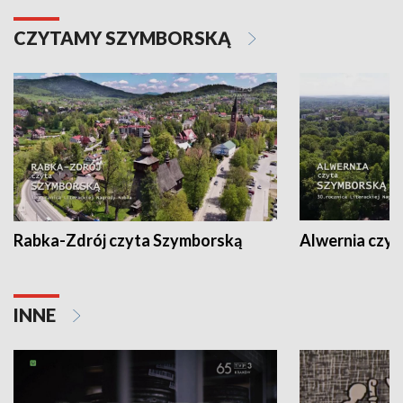
CZYTAMY SZYMBORSKĄ
Rabka-Zdrój czyta Szymborską
Alwernia czy
INNE