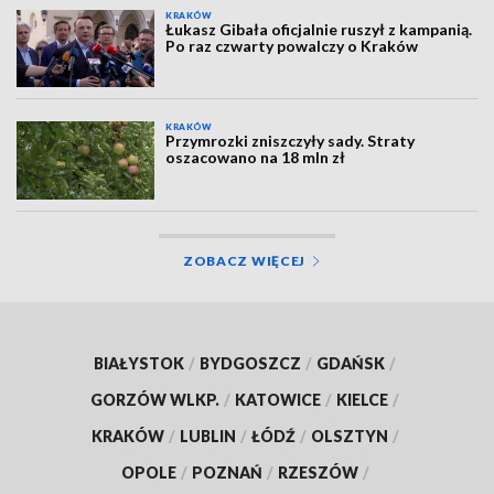
KRAKÓW
Łukasz Gibała oficjalnie ruszył z kampanią.
Po raz czwarty powalczy o Kraków
KRAKÓW
Przymrozki zniszczyły sady. Straty
oszacowano na 18 mln zł
ZOBACZ WIĘCEJ
BIAŁYSTOK
/
BYDGOSZCZ
/
GDAŃSK
/
GORZÓW WLKP.
/
KATOWICE
/
KIELCE
/
KRAKÓW
/
LUBLIN
/
ŁÓDŹ
/
OLSZTYN
/
OPOLE
/
POZNAŃ
/
RZESZÓW
/