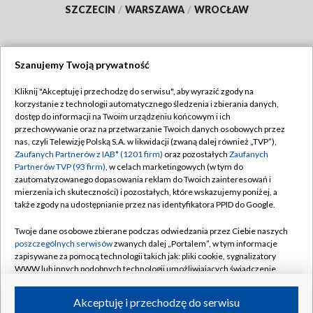
SZCZECIN
/
WARSZAWA
/
WROCŁAW
Szanujemy Twoją prywatność
Dołącz do nas:
Kliknij "Akceptuję i przechodzę do serwisu", aby wyrazić zgody na
korzystanie z technologii automatycznego śledzenia i zbierania danych,
TVP
dostęp do informacji na Twoim urządzeniu końcowym i ich
Abonament TVP
przechowywanie oraz na przetwarzanie Twoich danych osobowych przez
Regulamin TVP
nas, czyli Telewizję Polską S.A. w likwidacji (zwaną dalej również „TVP”),
Emisja w TVP
Polityka prywatności
Zaufanych Partnerów z IAB* (1201 firm)
oraz pozostałych
Zaufanych
Partnerów TVP (93 firm)
, w celach marketingowych (w tym do
Centrum informacji TVP
Moje zgody
zautomatyzowanego dopasowania reklam do Twoich zainteresowań i
mierzenia ich skuteczności) i pozostałych, które wskazujemy poniżej, a
Naziemna Telewizja Cyfrowa
Pomoc
także zgody na udostępnianie przez nas identyfikatora PPID do Google.
Sklep TVP
Biuro reklamy
Twoje dane osobowe zbierane podczas odwiedzania przez Ciebie naszych
Rada Programowa
Kontakt
poszczególnych serwisów
zwanych dalej „Portalem”, w tym informacje
zapisywane za pomocą technologii takich jak: pliki cookie, sygnalizatory
System NOS
WWW lub innych podobnych technologii umożliwiających świadczenie
dopasowanych i bezpiecznych usług, personalizację treści oraz reklam,
Informacje o nadawcy
Kanały
udostępnianie funkcji mediów społecznościowych oraz analizowanie
Akceptuję i przechodzę do serwisu
ruchu w Internecie.
Program dla prasy