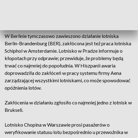
SAS. Awaria dotknęła też szwajcarską firmę Swissguide,
zajmującą się kontrolą lotów, oraz Swissport, obsługującą
pasażerów i ładunki na lotniskach na całym świecie.
W Berlinie tymczasowo zawieszono działanie lotniska
Berlin-Brandenburg (BER), zakłócona jest też praca lotniska
Schiphol w Amsterdamie. Lotnisko w Pradze informuje o
kłopotach przy odprawie; przewiduje, że problemy będą
trwać co najmniej do popołudnia. W Hiszpanii awaria
doprowadziła do zakłóceń w pracy systemu firmy Aena
zarządzającej wszystkimi lotniskami, co może spowodować
opóźnienia lotów.
Zakłócenia w działaniu zgłosiło co najmniej jedno z lotnisk w
Brukseli.
Lotnisko Chopina w Warszawie prosi pasażerów o
weryfikowanie statusu lotu bezpośrednio u przewoźnika w