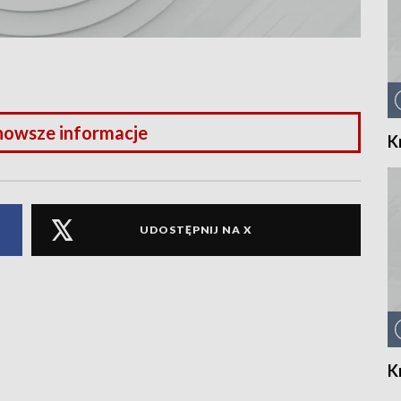
nowsze informacje
K
UDOSTĘPNIJ NA X
K