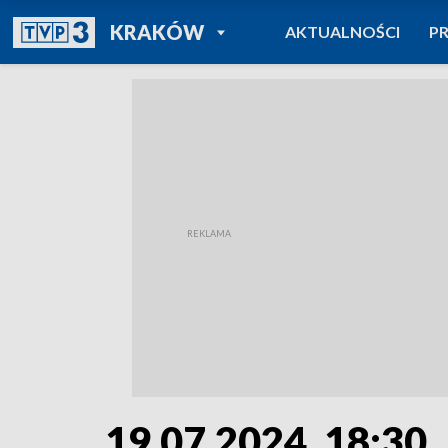
POWRÓT DO
KRAKÓW
AKTUALNOŚCI
P
TVP REGIONY
19.07.2024, 18:30