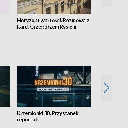
Horyzont wartości. Rozmowa z
Kulturalnie 
kard. Grzegorzem Rysiem
Krzemionki 30. Przystanek
Kraków - jak
reportaż