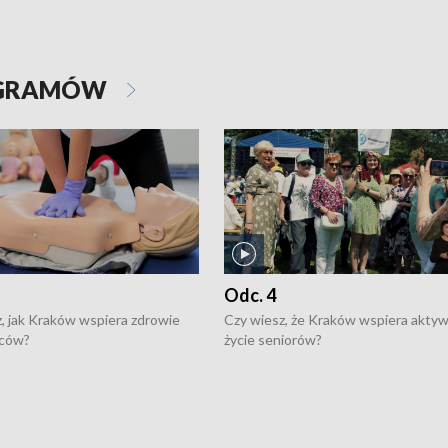
OGRAMÓW
Odc. 4
, jak Kraków wspiera zdrowie
Czy wiesz, że Kraków wspiera akty
ców?
życie seniorów?