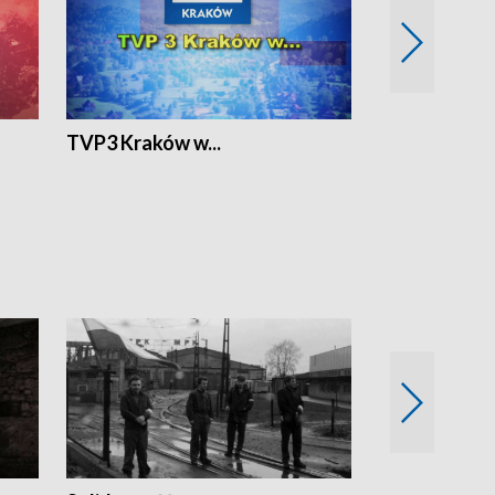
TVP3 Kraków w...
Ślizg