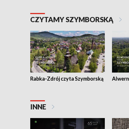
CZYTAMY SZYMBORSKĄ
Rabka-Zdrój czyta Szymborską
Alwern
INNE