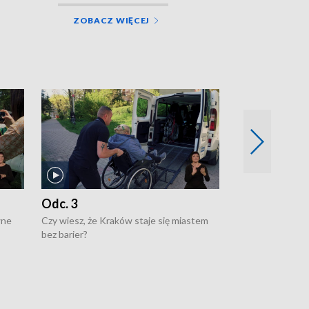
ZOBACZ WIĘCEJ
Odc. 3
Odc. 2
wne
Czy wiesz, że Kraków staje się miastem
Czy wiesz, że Kr
bez barier?
poprawia jakość 