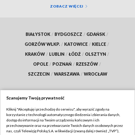
ZOBACZ WIĘCEJ
BIAŁYSTOK
/
BYDGOSZCZ
/
GDAŃSK
/
GORZÓW WLKP.
/
KATOWICE
/
KIELCE
/
KRAKÓW
/
LUBLIN
/
ŁÓDŹ
/
OLSZTYN
/
OPOLE
/
POZNAŃ
/
RZESZÓW
/
SZCZECIN
/
WARSZAWA
/
WROCŁAW
Szanujemy Twoją prywatność
Dołącz do nas:
Kliknij "Akceptuję i przechodzę do serwisu", aby wyrazić zgody na
korzystanie z technologii automatycznego śledzenia i zbierania danych,
TVP
dostęp do informacji na Twoim urządzeniu końcowym i ich
Abonament TVP
przechowywanie oraz na przetwarzanie Twoich danych osobowych przez
Regulamin TVP
nas, czyli Telewizję Polską S.A. w likwidacji (zwaną dalej również „TVP”),