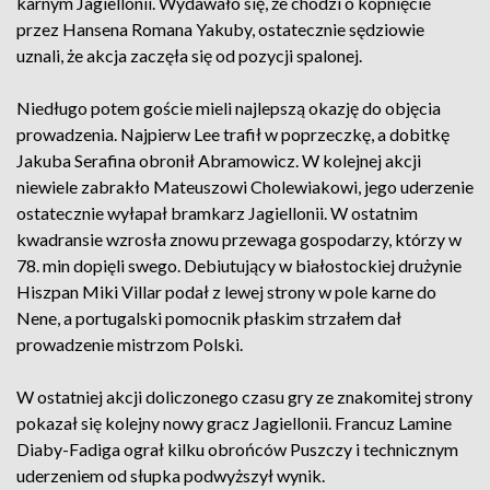
karnym Jagiellonii. Wydawało się, że chodzi o kopnięcie
przez Hansena Romana Yakuby, ostatecznie sędziowie
uznali, że akcja zaczęła się od pozycji spalonej.
Niedługo potem goście mieli najlepszą okazję do objęcia
prowadzenia. Najpierw Lee trafił w poprzeczkę, a dobitkę
Jakuba Serafina obronił Abramowicz. W kolejnej akcji
niewiele zabrakło Mateuszowi Cholewiakowi, jego uderzenie
ostatecznie wyłapał bramkarz Jagiellonii. W ostatnim
kwadransie wzrosła znowu przewaga gospodarzy, którzy w
78. min dopięli swego. Debiutujący w białostockiej drużynie
Hiszpan Miki Villar podał z lewej strony w pole karne do
Nene, a portugalski pomocnik płaskim strzałem dał
prowadzenie mistrzom Polski.
W ostatniej akcji doliczonego czasu gry ze znakomitej strony
pokazał się kolejny nowy gracz Jagiellonii. Francuz Lamine
Diaby-Fadiga ograł kilku obrońców Puszczy i technicznym
uderzeniem od słupka podwyższył wynik.