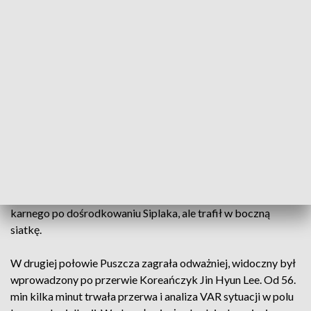
Kewin Komar.
Dwie najlepsze sytuacje bramkowe mieli jednak inni gracze
mistrza Polski. W 13. min Kristoffer Hansen zagrał w pole
karne do Jarosława Kubickiego, ten sprytnym strzałem piętą
trafił piłką w słupek. W 34. min Afimico Pululu przestrzelił z
pięciu metrów. Piłkę zagrał mu Imaz, środkowy napastnik
Jagiellonii uderzał z powietrza, był atakowany przez Siplaka,
i strzelił nad poprzeczką.
Goście skupiali się na obronie. Praktycznie tylko raz zagrozili
bramce białostoczan. W 12. min Radecki uderzył z pola
karnego po dośrodkowaniu Siplaka, ale trafił w boczną
siatkę.
W drugiej połowie Puszcza zagrała odważniej, widoczny był
wprowadzony po przerwie Koreańczyk Jin Hyun Lee. Od 56.
min kilka minut trwała przerwa i analiza VAR sytuacji w polu