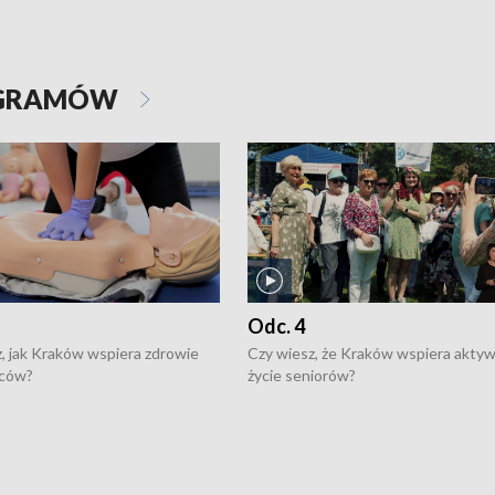
OGRAMÓW
Odc. 4
, jak Kraków wspiera zdrowie
Czy wiesz, że Kraków wspiera akty
ców?
życie seniorów?