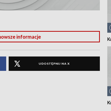
nowsze informacje
K
UDOSTĘPNIJ NA X
K