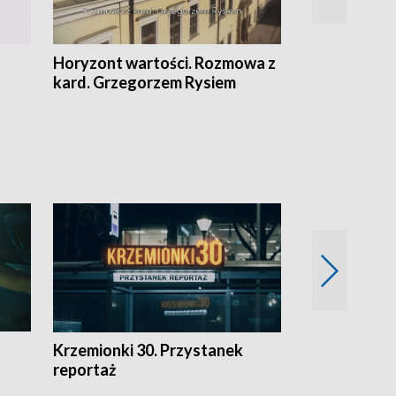
Horyzont wartości. Rozmowa z
Kulturalnie 
kard. Grzegorzem Rysiem
Krzemionki 30. Przystanek
Kraków - jak
reportaż