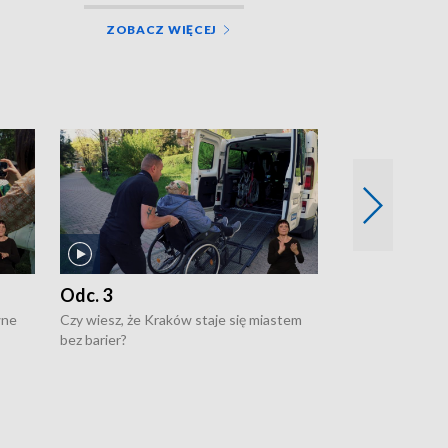
ZOBACZ WIĘCEJ
Odc. 3
Odc. 2
wne
Czy wiesz, że Kraków staje się miastem
Czy wiesz, że Kr
bez barier?
poprawia jakość 