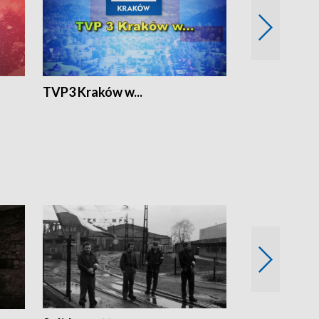
TVP3 Kraków w...
Ślizg