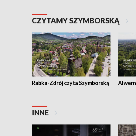
CZYTAMY SZYMBORSKĄ
Rabka-Zdrój czyta Szymborską
Alwern
INNE