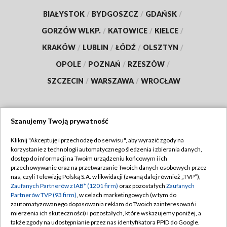
BIAŁYSTOK
/
BYDGOSZCZ
/
GDAŃSK
/
GORZÓW WLKP.
/
KATOWICE
/
KIELCE
/
KRAKÓW
/
LUBLIN
/
ŁÓDŹ
/
OLSZTYN
/
OPOLE
/
POZNAŃ
/
RZESZÓW
/
SZCZECIN
/
WARSZAWA
/
WROCŁAW
Szanujemy Twoją prywatność
Dołącz do nas:
Kliknij "Akceptuję i przechodzę do serwisu", aby wyrazić zgody na
korzystanie z technologii automatycznego śledzenia i zbierania danych,
TVP
dostęp do informacji na Twoim urządzeniu końcowym i ich
Abonament TVP
przechowywanie oraz na przetwarzanie Twoich danych osobowych przez
Regulamin TVP
nas, czyli Telewizję Polską S.A. w likwidacji (zwaną dalej również „TVP”),
Emisja w TVP
Zaufanych Partnerów z IAB* (1201 firm)
oraz pozostałych
Zaufanych
Polityka prywatności
Partnerów TVP (93 firm)
, w celach marketingowych (w tym do
Centrum informacji TVP
Moje zgody
zautomatyzowanego dopasowania reklam do Twoich zainteresowań i
mierzenia ich skuteczności) i pozostałych, które wskazujemy poniżej, a
Naziemna Telewizja Cyfrowa
Pomoc
także zgody na udostępnianie przez nas identyfikatora PPID do Google.