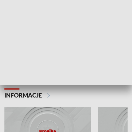
Odc. 6
Odc. 5
Czy wiesz, że Kraków inwestuje w edukację i
Czy wiesz, jak Kr
rozwój młodych?
mieszkańców?
INFORMACJE