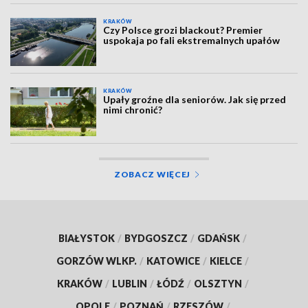
KRAKÓW
Czy Polsce grozi blackout? Premier
uspokaja po fali ekstremalnych upałów
KRAKÓW
Upały groźne dla seniorów. Jak się przed
nimi chronić?
ZOBACZ WIĘCEJ
BIAŁYSTOK
/
BYDGOSZCZ
/
GDAŃSK
/
GORZÓW WLKP.
/
KATOWICE
/
KIELCE
/
KRAKÓW
/
LUBLIN
/
ŁÓDŹ
/
OLSZTYN
/
OPOLE
/
POZNAŃ
/
RZESZÓW
/