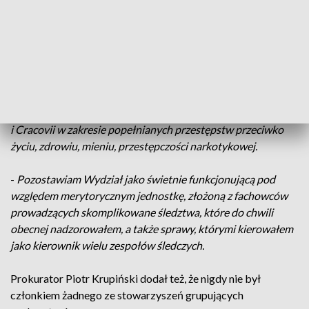
Zobacz najnowsze informacje
-
Kierowany przeze mnie Wydział przez te wszystkie lata
osiągnął wiele sukcesów w zwalczaniu najpoważniejszej
przestępczości zorganizowanej i korupcji. W wielkim skrócie
można przywołać sprawy dotyczące zwalczania
przestępczości w środowiskach pseudokibiców Wisły Sharks
i Cracovii w zakresie popełnianych przestępstw przeciwko
życiu, zdrowiu, mieniu, przestępczości narkotykowej.
-
Pozostawiam Wydział jako świetnie funkcjonującą pod
względem merytorycznym jednostkę, złożoną z fachowców
prowadzących skomplikowane śledztwa, które do chwili
obecnej nadzorowałem, a także sprawy, którymi kierowałem
jako kierownik wielu zespołów śledczych.
Prokurator Piotr Krupiński dodał też, że nigdy nie był
członkiem żadnego ze stowarzyszeń grupujących