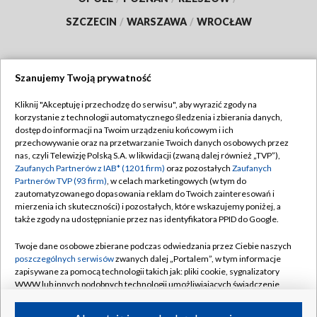
SZCZECIN
/
WARSZAWA
/
WROCŁAW
Szanujemy Twoją prywatność
Dołącz do nas:
Kliknij "Akceptuję i przechodzę do serwisu", aby wyrazić zgody na
korzystanie z technologii automatycznego śledzenia i zbierania danych,
TVP
dostęp do informacji na Twoim urządzeniu końcowym i ich
Abonament TVP
przechowywanie oraz na przetwarzanie Twoich danych osobowych przez
Regulamin TVP
nas, czyli Telewizję Polską S.A. w likwidacji (zwaną dalej również „TVP”),
Emisja w TVP
Polityka prywatności
Zaufanych Partnerów z IAB* (1201 firm)
oraz pozostałych
Zaufanych
Partnerów TVP (93 firm)
, w celach marketingowych (w tym do
Centrum informacji TVP
Moje zgody
zautomatyzowanego dopasowania reklam do Twoich zainteresowań i
mierzenia ich skuteczności) i pozostałych, które wskazujemy poniżej, a
Naziemna Telewizja Cyfrowa
Pomoc
także zgody na udostępnianie przez nas identyfikatora PPID do Google.
Sklep TVP
Biuro reklamy
Twoje dane osobowe zbierane podczas odwiedzania przez Ciebie naszych
Rada Programowa
Kontakt
poszczególnych serwisów
zwanych dalej „Portalem”, w tym informacje
zapisywane za pomocą technologii takich jak: pliki cookie, sygnalizatory
System NOS
WWW lub innych podobnych technologii umożliwiających świadczenie
dopasowanych i bezpiecznych usług, personalizację treści oraz reklam,
Informacje o nadawcy
Kanały
udostępnianie funkcji mediów społecznościowych oraz analizowanie