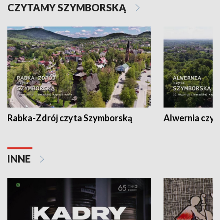
CZYTAMY SZYMBORSKĄ
Rabka-Zdrój czyta Szymborską
Alwernia czy
INNE