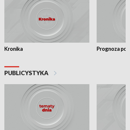
Kronika
Prognoza po
PUBLICYSTYKA