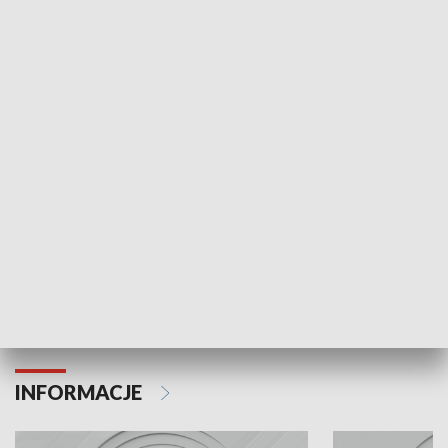
NAJNOWSZE WYDANIA PROGRAMÓW
Odc. 6
Odc. 5
Czy wiesz, że Kraków inwestuje w edukację i
Czy wiesz, jak Kr
rozwój młodych?
mieszkańców?
INFORMACJE