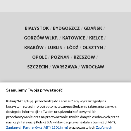
BIAŁYSTOK
/
BYDGOSZCZ
/
GDAŃSK
/
GORZÓW WLKP.
/
KATOWICE
/
KIELCE
/
KRAKÓW
/
LUBLIN
/
ŁÓDŹ
/
OLSZTYN
/
OPOLE
/
POZNAŃ
/
RZESZÓW
/
SZCZECIN
/
WARSZAWA
/
WROCŁAW
Szanujemy Twoją prywatność
Dołącz do nas:
Kliknij "Akceptuję i przechodzę do serwisu", aby wyrazić zgody na
korzystanie z technologii automatycznego śledzenia i zbierania danych,
TVP
dostęp do informacji na Twoim urządzeniu końcowym i ich
Abonament TVP
przechowywanie oraz na przetwarzanie Twoich danych osobowych przez
Regulamin TVP
nas, czyli Telewizję Polską S.A. w likwidacji (zwaną dalej również „TVP”),
Emisja w TVP
Zaufanych Partnerów z IAB* (1201 firm)
oraz pozostałych
Zaufanych
Polityka prywatności