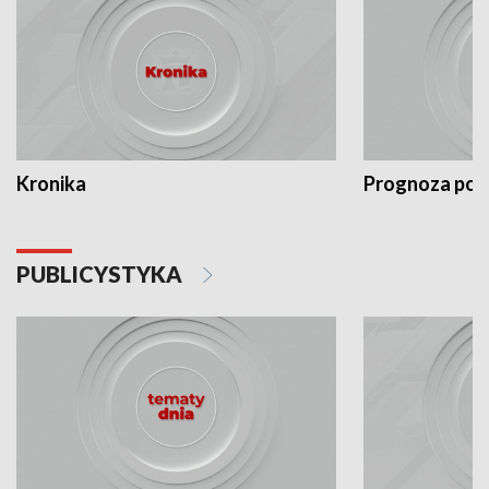
Kronika
Prognoza po
PUBLICYSTYKA