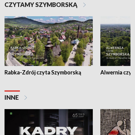
CZYTAMY SZYMBORSKĄ
Rabka-Zdrój czyta Szymborską
Alwernia czy
INNE