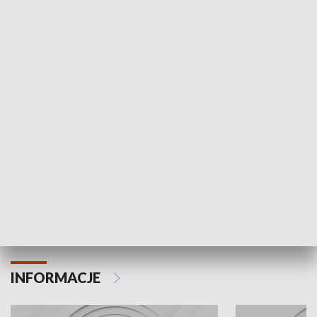
NAJNOWSZE WYDANIA PROGRAMÓW
Odc. 6
Odc. 5
Czy wiesz, że Kraków inwestuje w edukację i
Czy wiesz, jak Kr
rozwój młodych?
mieszkańców?
INFORMACJE