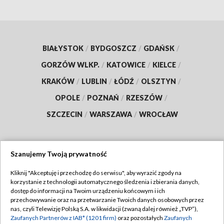
BIAŁYSTOK
/
BYDGOSZCZ
/
GDAŃSK
/
GORZÓW WLKP.
/
KATOWICE
/
KIELCE
/
KRAKÓW
/
LUBLIN
/
ŁÓDŹ
/
OLSZTYN
/
OPOLE
/
POZNAŃ
/
RZESZÓW
/
SZCZECIN
/
WARSZAWA
/
WROCŁAW
Szanujemy Twoją prywatność
Dołącz do nas:
Kliknij "Akceptuję i przechodzę do serwisu", aby wyrazić zgody na
korzystanie z technologii automatycznego śledzenia i zbierania danych,
TVP
dostęp do informacji na Twoim urządzeniu końcowym i ich
Abonament TVP
przechowywanie oraz na przetwarzanie Twoich danych osobowych przez
Regulamin TVP
nas, czyli Telewizję Polską S.A. w likwidacji (zwaną dalej również „TVP”),
Emisja w TVP
Zaufanych Partnerów z IAB* (1201 firm)
oraz pozostałych
Zaufanych
Polityka prywatności