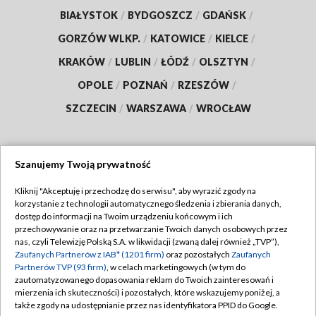
BIAŁYSTOK
/
BYDGOSZCZ
/
GDAŃSK
/
GORZÓW WLKP.
/
KATOWICE
/
KIELCE
/
KRAKÓW
/
LUBLIN
/
ŁÓDŹ
/
OLSZTYN
/
OPOLE
/
POZNAŃ
/
RZESZÓW
/
SZCZECIN
/
WARSZAWA
/
WROCŁAW
Szanujemy Twoją prywatność
Dołącz do nas:
Kliknij "Akceptuję i przechodzę do serwisu", aby wyrazić zgody na
korzystanie z technologii automatycznego śledzenia i zbierania danych,
TVP
dostęp do informacji na Twoim urządzeniu końcowym i ich
Abonament TVP
przechowywanie oraz na przetwarzanie Twoich danych osobowych przez
Regulamin TVP
nas, czyli Telewizję Polską S.A. w likwidacji (zwaną dalej również „TVP”),
Emisja w TVP
Polityka prywatności
Zaufanych Partnerów z IAB* (1201 firm)
oraz pozostałych
Zaufanych
Partnerów TVP (93 firm)
, w celach marketingowych (w tym do
Centrum informacji TVP
Moje zgody
zautomatyzowanego dopasowania reklam do Twoich zainteresowań i
mierzenia ich skuteczności) i pozostałych, które wskazujemy poniżej, a
Naziemna Telewizja Cyfrowa
Pomoc
także zgody na udostępnianie przez nas identyfikatora PPID do Google.