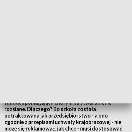
Kuriozalne przepisy uchwały krajobrazowej
Źródło: TVP3 Kraków
Kuriozalna decyzja krakowskich urzędników.
Nakazali władzom Akademii Sztuk Teatralnych
usunąć logo uczelni z budynku, ograniczyć też
używanie logotypu na plakatach wiszących na
ogrodzeniu uczelni. Podobny problem ma jedna z
fundacji pomagająca chorym na stwardnienie
rozsiane. Dlaczego? Bo szkoła została
potraktowana jak przedsiębiorstwo - a ono
zgodnie z przepisami uchwały krajobrazowej - nie
może się reklamować, jak chce - musi dostosować