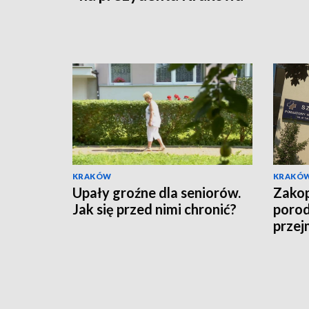
KRAKÓW
KRAKÓ
Upały groźne dla seniorów.
Zakop
Jak się przed nimi chronić?
porod
przej
Targ