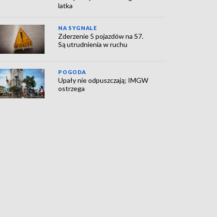
latka
NA SYGNALE
Zderzenie 5 pojazdów na S7.
Są utrudnienia w ruchu
POGODA
Upały nie odpuszczają; IMGW
ostrzega