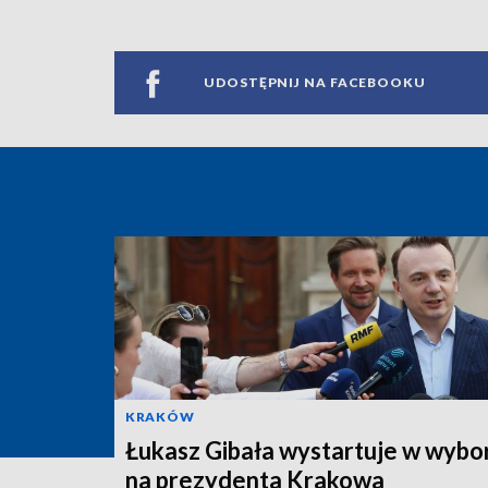
UDOSTĘPNIJ NA FACEBOOKU
KRAKÓW
Łukasz Gibała wystartuje w wybo
na prezydenta Krakowa