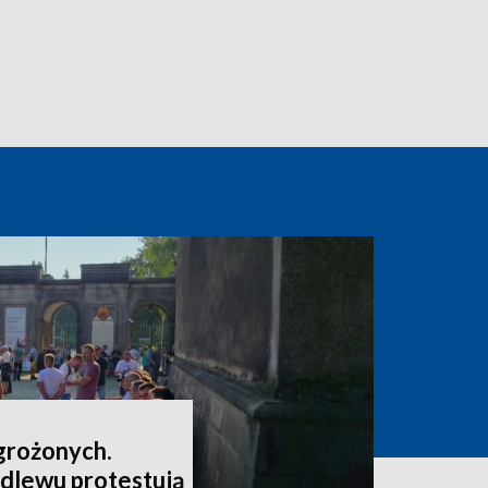
grożonych.
dlewu protestują