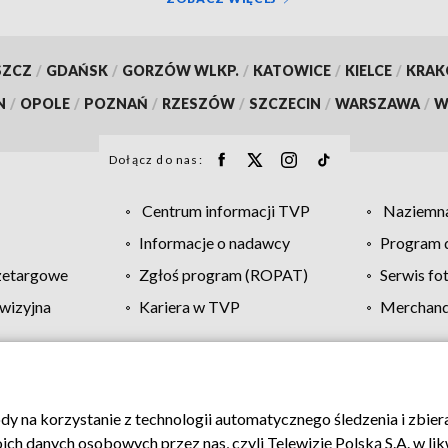
SZCZ
/
GDAŃSK
/
GORZÓW WLKP.
/
KATOWICE
/
KIELCE
/
KRA
N
/
OPOLE
/
POZNAŃ
/
RZESZÓW
/
SZCZECIN
/
WARSZAWA
/
W
Dołącz do nas:
Centrum informacji TVP
Naziemna
Informacje o nadawcy
Program d
zetargowe
Zgłoś program (ROPAT)
Serwis fo
wizyjna
Kariera w TVP
Merchandi
Polityka prywatności
Moje zgody
Pomoc
Biuro re
ody na korzystanie z technologii automatycznego śledzenia i zbie
 danych osobowych przez nas, czyli Telewizję Polską S.A. w likw