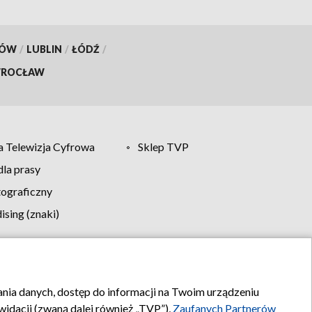
KÓW
/
LUBLIN
/
ŁÓDŹ
/
ROCŁAW
 Telewizja Cyfrowa
Sklep TVP
la prasy
tograficzny
sing (znaki)
klamy
Kontakt
rania danych, dostęp do informacji na Twoim urządzeniu
idacji (zwaną dalej również „TVP”),
Zaufanych Partnerów