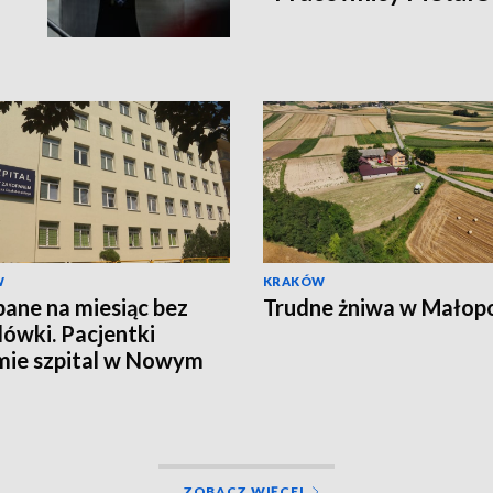
W
KRAKÓW
ane na miesiąc bez
Trudne żniwa w Małop
ówki. Pacjentki
mie szpital w Nowym
u
ZOBACZ WIĘCEJ