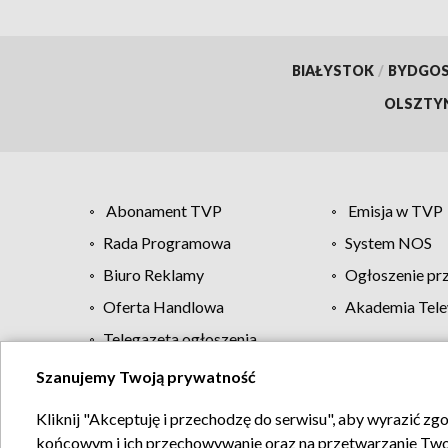
BIAŁYSTOK
/
BYDGO
OLSZTY
Abonament TVP
Emisja w TVP
Rada Programowa
System NOS
Biuro Reklamy
Ogłoszenie pr
Oferta Handlowa
Akademia Tele
Telegazeta ogłoszenia
Szanujemy Twoją prywatność
Regulamin TVP
Kliknij "Akceptuję i przechodzę do serwisu", aby wyrazić zg
końcowym i ich przechowywanie oraz na przetwarzanie Twoich