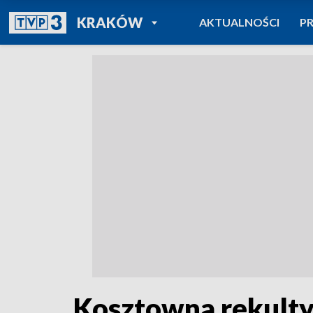
POWRÓT DO
KRAKÓW
AKTUALNOŚCI
P
TVP REGIONY
Kosztowna rekult