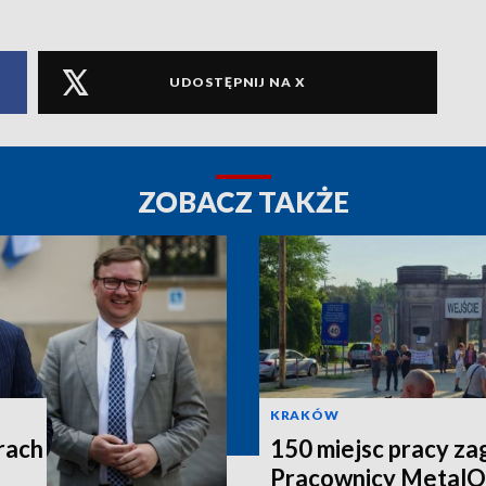
UDOSTĘPNIJ NA X
ZOBACZ TAKŻE
KRAKÓW
rach
150 miejsc pracy za
Pracownicy MetalO