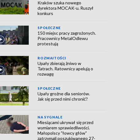
Kraków szuka nowego
dyrektora MOCAK-u. Ruszył
konkurs
SPOŁECZNE
150 miejsc pracy zagrożonych.
Pracownicy MetalOdlewu
protestują
ROZMAITOŚCI
Upały zbierają żniwo w
Tatrach. Ratownicy apelują o
rozwagę
SPOŁECZNE
Upały groźne dla seniorów.
Jak się przed nimi chronić?
NA SYGNALE
Miesiącami ukrywał się przed
wymiarem sprawiedliwości.
Małopolscy "łowcy głów"
zatrzymali poszukiwanego 27-