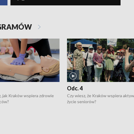
OGRAMÓW
Odc. 4
, jak Kraków wspiera zdrowie
Czy wiesz, że Kraków wspiera akty
ców?
życie seniorów?