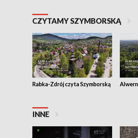
CZYTAMY SZYMBORSKĄ
Rabka-Zdrój czyta Szymborską
Alwern
INNE