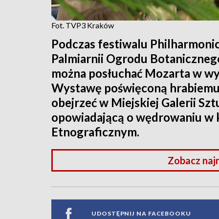
Fot. TVP3 Kraków
Podczas festiwalu Philharmoni
Palmiarnii Ogrodu Botaniczne
można posłuchać Mozarta w wyk
Wystawę poświęconą hrabiem
obejrzeć w Miejskiej Galerii S
opowiadającą o wędrowaniu w
Etnograficznym.
Zobacz naj
UDOSTĘPNIJ NA FACEBOOKU