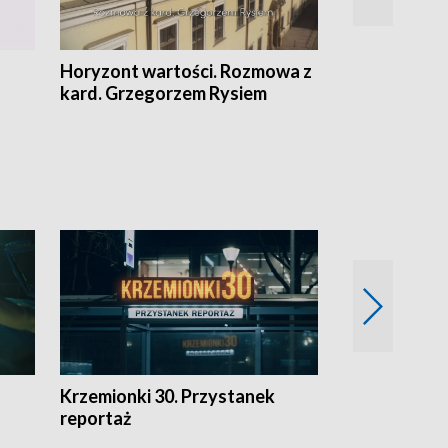
Horyzont wartości. Rozmowa z
Kulturalnie 
kard. Grzegorzem Rysiem
Krzemionki 30. Przystanek
Kraków - jak
reportaż