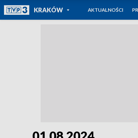
POWRÓT DO
KRAKÓW
AKTUALNOŚCI
P
TVP REGIONY
01.08.2024