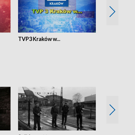
TVP3 Kraków w...
Ślizg