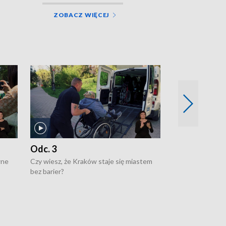
ZOBACZ WIĘCEJ
Odc. 3
Odc. 2
wne
Czy wiesz, że Kraków staje się miastem
Czy wiesz, że Kr
bez barier?
poprawia jakość 