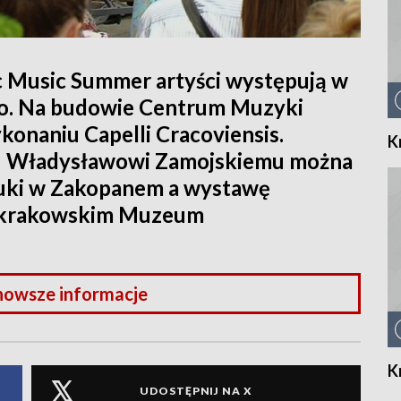
c Music Summer artyści występują w
go. Na budowie Centrum Muzyki
onaniu Capelli Cracoviensis.
K
u Władysławowi Zamojskiemu można
ztuki w Zakopanem a wystawę
 krakowskim Muzeum
nowsze informacje
K
UDOSTĘPNIJ NA X