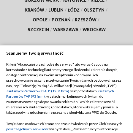
GORZÓW WLKP.
/
KATOWICE
/
KIELCE
/
KRAKÓW
/
LUBLIN
/
ŁÓDŹ
/
OLSZTYN
/
OPOLE
/
POZNAŃ
/
RZESZÓW
/
SZCZECIN
/
WARSZAWA
/
WROCŁAW
Szanujemy Twoją prywatność
Dołącz do nas:
Kliknij "Akceptuję i przechodzę do serwisu", aby wyrazić zgody na
korzystanie z technologii automatycznego śledzenia i zbierania danych,
TVP
dostęp do informacji na Twoim urządzeniu końcowym i ich
Abonament TVP
przechowywanie oraz na przetwarzanie Twoich danych osobowych przez
Regulamin TVP
nas, czyli Telewizję Polską S.A. w likwidacji (zwaną dalej również „TVP”),
Emisja w TVP
Zaufanych Partnerów z IAB* (1201 firm)
oraz pozostałych
Zaufanych
Polityka prywatności
Partnerów TVP (93 firm)
, w celach marketingowych (w tym do
Centrum informacji TVP
Moje zgody
zautomatyzowanego dopasowania reklam do Twoich zainteresowań i
mierzenia ich skuteczności) i pozostałych, które wskazujemy poniżej, a
Naziemna Telewizja Cyfrowa
Pomoc
także zgody na udostępnianie przez nas identyfikatora PPID do Google.
Sklep TVP
Biuro reklamy
Twoje dane osobowe zbierane podczas odwiedzania przez Ciebie naszych
Rada Programowa
poszczególnych serwisów
zwanych dalej „Portalem”, w tym informacje
Kontakt