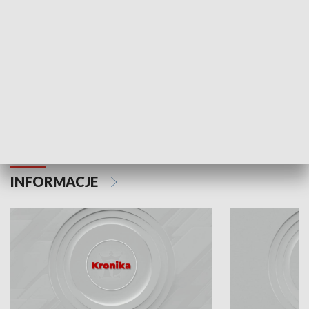
Odc. 6
Odc. 5
Czy wiesz, że Kraków inwestuje w edukację i
Czy wiesz, jak Kr
rozwój młodych?
mieszkańców?
INFORMACJE