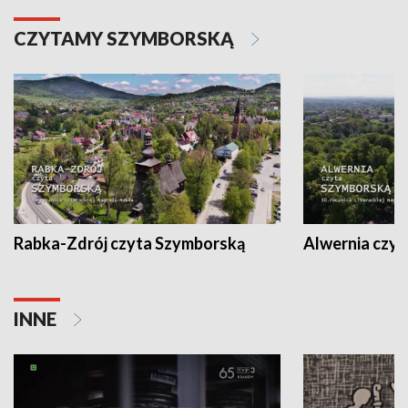
CZYTAMY SZYMBORSKĄ
Rabka-Zdrój czyta Szymborską
Alwernia czy
INNE