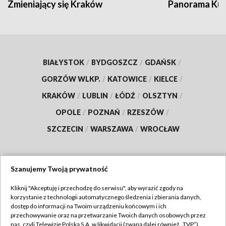
Zmieniający się Kraków
Panorama Kul
BIAŁYSTOK
/
BYDGOSZCZ
/
GDAŃSK
/
GORZÓW WLKP.
/
KATOWICE
/
KIELCE
/
KRAKÓW
/
LUBLIN
/
ŁÓDŹ
/
OLSZTYN
/
OPOLE
/
POZNAŃ
/
RZESZÓW
/
SZCZECIN
/
WARSZAWA
/
WROCŁAW
Szanujemy Twoją prywatność
Dołącz do nas:
Kliknij "Akceptuję i przechodzę do serwisu", aby wyrazić zgody na
korzystanie z technologii automatycznego śledzenia i zbierania danych,
TVP
dostęp do informacji na Twoim urządzeniu końcowym i ich
Abonament TVP
przechowywanie oraz na przetwarzanie Twoich danych osobowych przez
Regulamin TVP
nas, czyli Telewizję Polską S.A. w likwidacji (zwaną dalej również „TVP”),