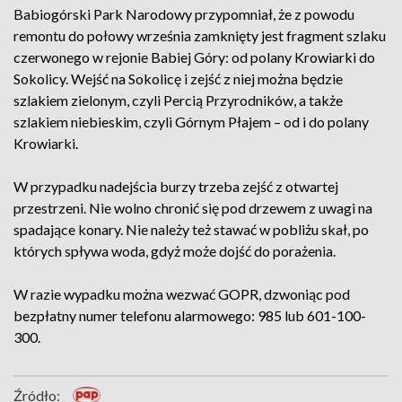
Babiogórski Park Narodowy przypomniał, że z powodu
remontu do połowy września zamknięty jest fragment szlaku
czerwonego w rejonie Babiej Góry: od polany Krowiarki do
Sokolicy. Wejść na Sokolicę i zejść z niej można będzie
szlakiem zielonym, czyli Percią Przyrodników, a także
szlakiem niebieskim, czyli Górnym Płajem – od i do polany
Krowiarki.
W przypadku nadejścia burzy trzeba zejść z otwartej
przestrzeni. Nie wolno chronić się pod drzewem z uwagi na
spadające konary. Nie należy też stawać w pobliżu skał, po
których spływa woda, gdyż może dojść do porażenia.
W razie wypadku można wezwać GOPR, dzwoniąc pod
bezpłatny numer telefonu alarmowego: 985 lub 601-100-
300.
Źródło: