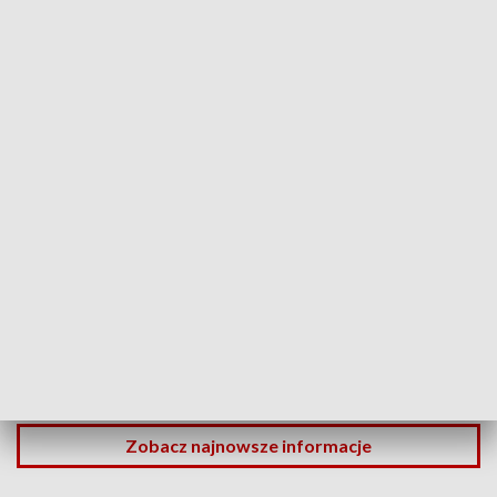
Trwa remont fragmentu szlaku czerwonego, na odcinku: Polana Krowiarki –
Sokolica.
Źródło: Facebook/Babiogórski Park Narodowy
Goprowcy poinformowali w środę, że warunki na
szlakach turystycznych w Beskidach są dobre. W
górach jest ciepło i słonecznie. Turyści powinni
zatem pamiętać o nakryciach głowy i zapasie
płynów.
Zobacz najnowsze informacje