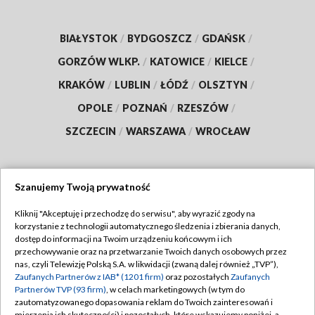
BIAŁYSTOK
/
BYDGOSZCZ
/
GDAŃSK
/
GORZÓW WLKP.
/
KATOWICE
/
KIELCE
/
KRAKÓW
/
LUBLIN
/
ŁÓDŹ
/
OLSZTYN
/
OPOLE
/
POZNAŃ
/
RZESZÓW
/
SZCZECIN
/
WARSZAWA
/
WROCŁAW
Szanujemy Twoją prywatność
Dołącz do nas:
Kliknij "Akceptuję i przechodzę do serwisu", aby wyrazić zgody na
korzystanie z technologii automatycznego śledzenia i zbierania danych,
TVP
dostęp do informacji na Twoim urządzeniu końcowym i ich
Abonament TVP
przechowywanie oraz na przetwarzanie Twoich danych osobowych przez
Regulamin TVP
nas, czyli Telewizję Polską S.A. w likwidacji (zwaną dalej również „TVP”),
Emisja w TVP
Polityka prywatności
Zaufanych Partnerów z IAB* (1201 firm)
oraz pozostałych
Zaufanych
Partnerów TVP (93 firm)
, w celach marketingowych (w tym do
Centrum informacji TVP
Moje zgody
zautomatyzowanego dopasowania reklam do Twoich zainteresowań i
mierzenia ich skuteczności) i pozostałych, które wskazujemy poniżej, a