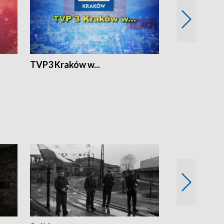
TVP3 Kraków w...
Ślizg