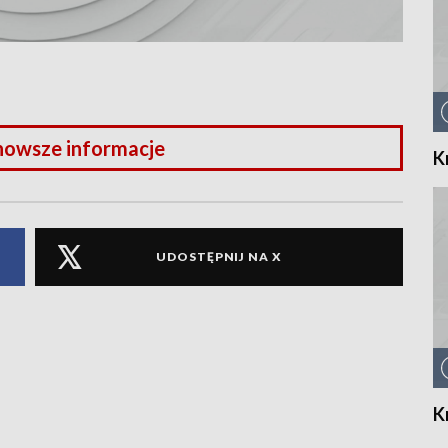
nowsze informacje
K
UDOSTĘPNIJ NA X
K