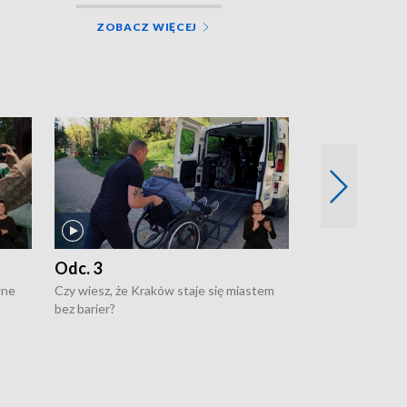
ZOBACZ WIĘCEJ
Odc. 3
Odc. 2
wne
Czy wiesz, że Kraków staje się miastem
Czy wiesz, że Kr
bez barier?
poprawia jakość 