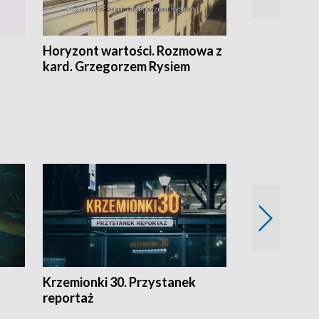
Horyzont wartości. Rozmowa z
Kulturalnie 
kard. Grzegorzem Rysiem
Krzemionki 30. Przystanek
Kraków - jak
reportaż