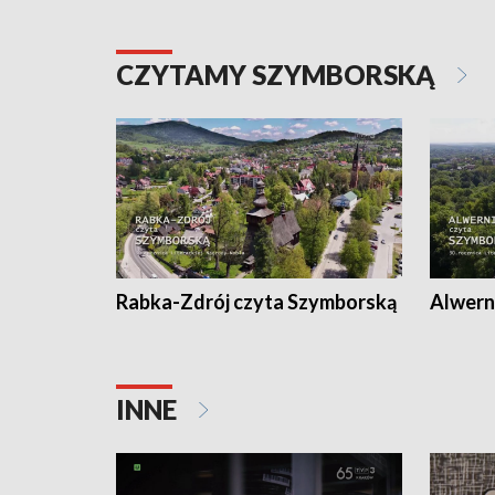
CZYTAMY SZYMBORSKĄ
Rabka-Zdrój czyta Szymborską
Alwern
INNE