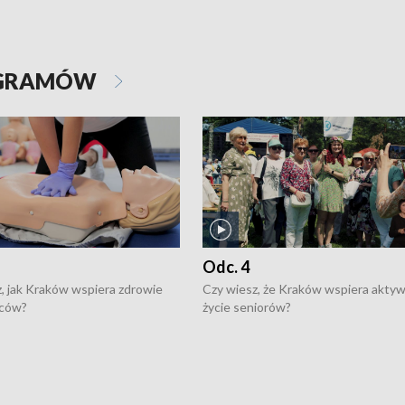
OGRAMÓW
Odc. 4
, jak Kraków wspiera zdrowie
Czy wiesz, że Kraków wspiera akty
ców?
życie seniorów?