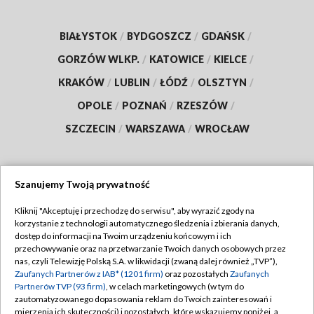
BIAŁYSTOK
/
BYDGOSZCZ
/
GDAŃSK
/
GORZÓW WLKP.
/
KATOWICE
/
KIELCE
/
KRAKÓW
/
LUBLIN
/
ŁÓDŹ
/
OLSZTYN
/
OPOLE
/
POZNAŃ
/
RZESZÓW
/
SZCZECIN
/
WARSZAWA
/
WROCŁAW
Szanujemy Twoją prywatność
Dołącz do nas:
Kliknij "Akceptuję i przechodzę do serwisu", aby wyrazić zgody na
korzystanie z technologii automatycznego śledzenia i zbierania danych,
TVP
dostęp do informacji na Twoim urządzeniu końcowym i ich
Abonament TVP
przechowywanie oraz na przetwarzanie Twoich danych osobowych przez
Regulamin TVP
nas, czyli Telewizję Polską S.A. w likwidacji (zwaną dalej również „TVP”),
Emisja w TVP
Zaufanych Partnerów z IAB* (1201 firm)
oraz pozostałych
Zaufanych
Polityka prywatności
Partnerów TVP (93 firm)
, w celach marketingowych (w tym do
Centrum informacji TVP
Moje zgody
zautomatyzowanego dopasowania reklam do Twoich zainteresowań i
mierzenia ich skuteczności) i pozostałych, które wskazujemy poniżej, a