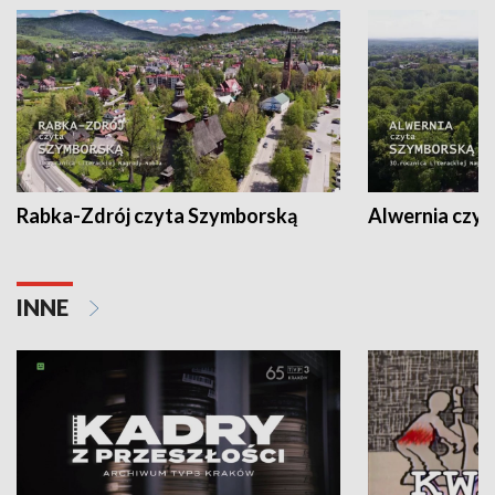
Rabka-Zdrój czyta Szymborską
Alwernia czy
INNE