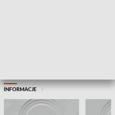
Odc. 6
Odc. 5
Czy wiesz, że Kraków inwestuje w edukację i
Czy wiesz, jak Kr
rozwój młodych?
mieszkańców?
INFORMACJE