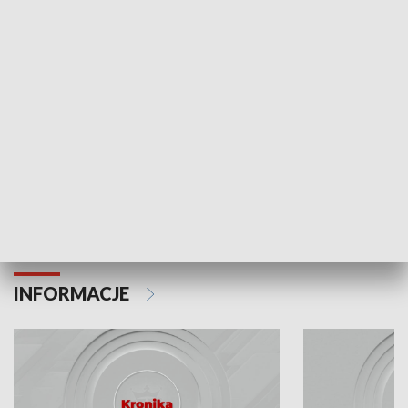
Odc. 6
Odc. 5
Czy wiesz, że Kraków inwestuje w edukację i
Czy wiesz, jak Kr
rozwój młodych?
mieszkańców?
INFORMACJE