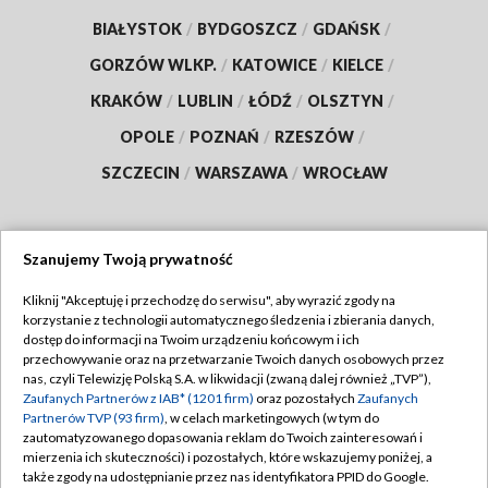
BIAŁYSTOK
/
BYDGOSZCZ
/
GDAŃSK
/
GORZÓW WLKP.
/
KATOWICE
/
KIELCE
/
KRAKÓW
/
LUBLIN
/
ŁÓDŹ
/
OLSZTYN
/
OPOLE
/
POZNAŃ
/
RZESZÓW
/
SZCZECIN
/
WARSZAWA
/
WROCŁAW
Szanujemy Twoją prywatność
Dołącz do nas:
Kliknij "Akceptuję i przechodzę do serwisu", aby wyrazić zgody na
korzystanie z technologii automatycznego śledzenia i zbierania danych,
TVP
dostęp do informacji na Twoim urządzeniu końcowym i ich
Abonament TVP
przechowywanie oraz na przetwarzanie Twoich danych osobowych przez
Regulamin TVP
nas, czyli Telewizję Polską S.A. w likwidacji (zwaną dalej również „TVP”),
Emisja w TVP
Zaufanych Partnerów z IAB* (1201 firm)
oraz pozostałych
Zaufanych
Polityka prywatności
Partnerów TVP (93 firm)
, w celach marketingowych (w tym do
Centrum informacji TVP
Moje zgody
zautomatyzowanego dopasowania reklam do Twoich zainteresowań i
mierzenia ich skuteczności) i pozostałych, które wskazujemy poniżej, a
Naziemna Telewizja Cyfrowa
Pomoc
także zgody na udostępnianie przez nas identyfikatora PPID do Google.