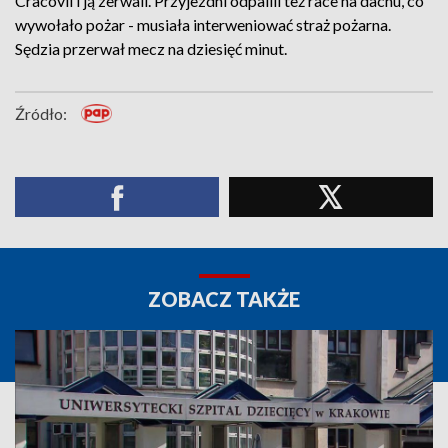
Cracovii i ją zerwali. Przyjezdni odpalili też race na dachu, co
wywołało pożar - musiała interweniować straż pożarna.
Sędzia przerwał mecz na dziesięć minut.
Źródło:
ZOBACZ TAKŻE