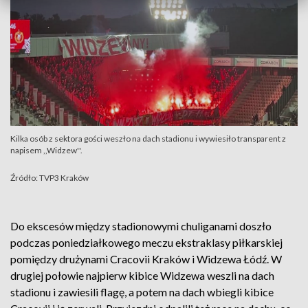
Kilka osób z sektora gości weszło na dach stadionu i wywiesiło transparent z
napisem ,,Widzew''.
Źródło: TVP3 Kraków
Do ekscesów między stadionowymi chuliganami doszło
podczas poniedziałkowego meczu ekstraklasy piłkarskiej
pomiędzy drużynami Cracovii Kraków i Widzewa Łódź. W
drugiej połowie najpierw kibice Widzewa weszli na dach
stadionu i zawiesili flagę, a potem na dach wbiegli kibice