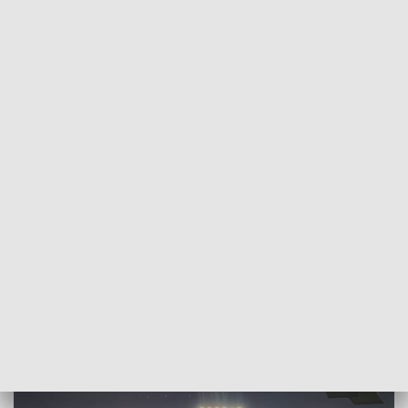
Zobacz najnowsze informacje
Jak poinformował w piątek oficer prasowy komendy
miejskiej w Krakowie kom. Piotr Szpiech, do zatrzymań
uczestników burdy doszło w piątek wczesnym rankiem w
różnych częściach miasta. Łącznie zatrzymano 11 mężczyzn.
Zatrzymanym postawiono zarzuty zakłócenia przebiegu
imprezy masowej oraz czynnego udziału w zbiegowisku o
charakterze chuligańskim. Wobec mężczyzn prokuratura
zastosowała środki zapobiegawcze w postaci dozorów
policyjnych oraz zakazów zbliżania się do stadionu Cracovii i
zakaz kontaktowania się między sobą. Podejrzanym grozi do
trzech lat więzienia.