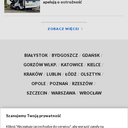
apelują o ostrożność
ZOBACZ WIĘCEJ
BIAŁYSTOK
/
BYDGOSZCZ
/
GDAŃSK
/
GORZÓW WLKP.
/
KATOWICE
/
KIELCE
/
KRAKÓW
/
LUBLIN
/
ŁÓDŹ
/
OLSZTYN
/
OPOLE
/
POZNAŃ
/
RZESZÓW
/
SZCZECIN
/
WARSZAWA
/
WROCŁAW
Szanujemy Twoją prywatność
Dołącz do nas:
Kliknij "Akceptuję i przechodzę do serwisu", aby wyrazić zgody na