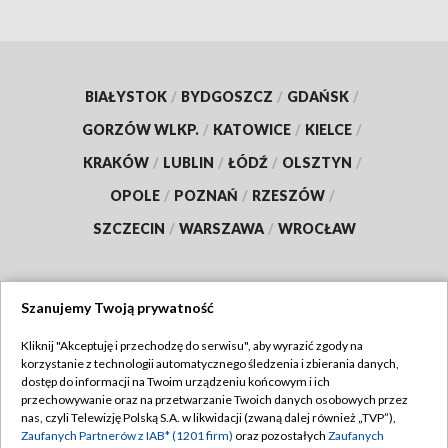
BIAŁYSTOK
/
BYDGOSZCZ
/
GDAŃSK
/
GORZÓW WLKP.
/
KATOWICE
/
KIELCE
/
KRAKÓW
/
LUBLIN
/
ŁÓDŹ
/
OLSZTYN
/
OPOLE
/
POZNAŃ
/
RZESZÓW
/
SZCZECIN
/
WARSZAWA
/
WROCŁAW
Szanujemy Twoją prywatność
Dołącz do nas:
Kliknij "Akceptuję i przechodzę do serwisu", aby wyrazić zgody na
korzystanie z technologii automatycznego śledzenia i zbierania danych,
TVP
dostęp do informacji na Twoim urządzeniu końcowym i ich
Abonament TVP
przechowywanie oraz na przetwarzanie Twoich danych osobowych przez
Regulamin TVP
nas, czyli Telewizję Polską S.A. w likwidacji (zwaną dalej również „TVP”),
Emisja w TVP
Zaufanych Partnerów z IAB* (1201 firm)
oraz pozostałych
Zaufanych
Polityka prywatności