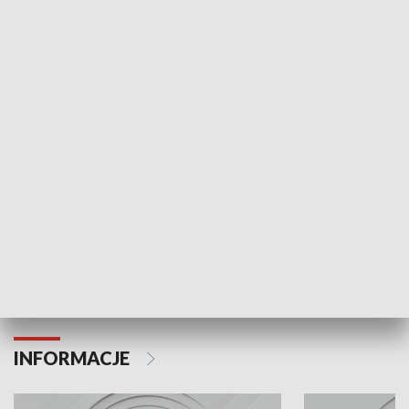
NAJNOWSZE WYDANIA PROGRAMÓW
Odc. 6
Odc. 5
Czy wiesz, że Kraków inwestuje w edukację i
Czy wiesz, jak Kr
rozwój młodych?
mieszkańców?
INFORMACJE