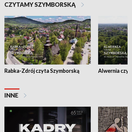
CZYTAMY SZYMBORSKĄ
Rabka-Zdrój czyta Szymborską
Alwernia czy
INNE