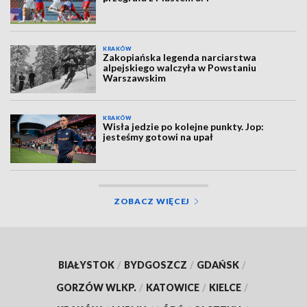
KRAKÓW
Zakopiańska legenda narciarstwa
alpejskiego walczyła w Powstaniu
Warszawskim
KRAKÓW
Wisła jedzie po kolejne punkty. Jop:
jesteśmy gotowi na upał
ZOBACZ WIĘCEJ
BIAŁYSTOK
/
BYDGOSZCZ
/
GDAŃSK
/
GORZÓW WLKP.
/
KATOWICE
/
KIELCE
/