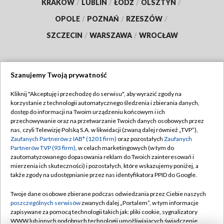
KRAKÓW
/
LUBLIN
/
ŁÓDŹ
/
OLSZTYN
/
OPOLE
/
POZNAŃ
/
RZESZÓW
/
SZCZECIN
/
WARSZAWA
/
WROCŁAW
Szanujemy Twoją prywatność
Dołącz do nas:
Kliknij "Akceptuję i przechodzę do serwisu", aby wyrazić zgody na
korzystanie z technologii automatycznego śledzenia i zbierania danych,
TVP
dostęp do informacji na Twoim urządzeniu końcowym i ich
Abonament TVP
przechowywanie oraz na przetwarzanie Twoich danych osobowych przez
Regulamin TVP
nas, czyli Telewizję Polską S.A. w likwidacji (zwaną dalej również „TVP”),
Emisja w TVP
Polityka prywatności
Zaufanych Partnerów z IAB* (1201 firm)
oraz pozostałych
Zaufanych
Partnerów TVP (93 firm)
, w celach marketingowych (w tym do
Centrum informacji TVP
Moje zgody
zautomatyzowanego dopasowania reklam do Twoich zainteresowań i
mierzenia ich skuteczności) i pozostałych, które wskazujemy poniżej, a
Naziemna Telewizja Cyfrowa
Pomoc
także zgody na udostępnianie przez nas identyfikatora PPID do Google.
Sklep TVP
Biuro reklamy
Twoje dane osobowe zbierane podczas odwiedzania przez Ciebie naszych
Rada Programowa
Kontakt
poszczególnych serwisów
zwanych dalej „Portalem”, w tym informacje
zapisywane za pomocą technologii takich jak: pliki cookie, sygnalizatory
System NOS
WWW lub innych podobnych technologii umożliwiających świadczenie