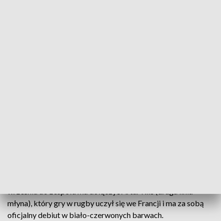
metry wzrostu „drugoliniowiec”, który występował w
reprezentacji Namibii U-20, a także próbował swoich sił w
amerykańskim rugby. Rudolph Coetze to gracz, który gra w
drugiej lub trzeciej linii młyna. Ma 19 lat i dopiero zaczyna
karierę seniorską, ale ma już spore doświadczenie w
akademickich rozgrywkach w RPA. Trzecim zagranicznym
rugbistą jest Austin van Heerden – łącznik ataku, który w
swojej karierze sportowej biegał również na 400 m przez
płotki.
Do Juvenii dołączyło również trzech polskich zawodników.
Arkadiusz Czech jest graczem pierwszej linii młyna,
wychowankiem Hegemona Mysłowice. Był już testowany w
reprezentacji kraju. Norbert Zastawnik ma 18 lat. Całe życie
spędził w Anglii, a szlify zbierał między innymi w akademii
aktualnych mistrzów kraju – Northampton Saints. We
wrześniu do zespołu ma dołączyć Artur Kliś (druga linia
młyna), który gry w rugby uczył się we Francji i ma za sobą
oficjalny debiut w biało-czerwonych barwach.