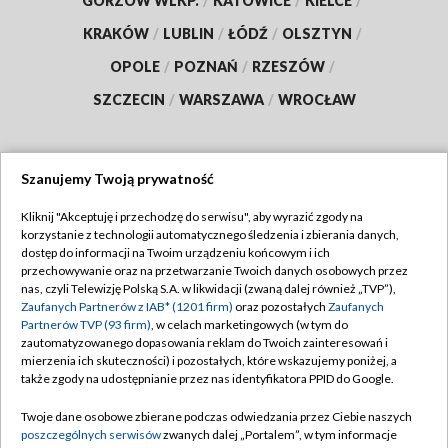
GORZÓW WLKP.
/
KATOWICE
/
KIELCE
/
KRAKÓW
/
LUBLIN
/
ŁÓDŹ
/
OLSZTYN
/
OPOLE
/
POZNAŃ
/
RZESZÓW
/
SZCZECIN
/
WARSZAWA
/
WROCŁAW
Szanujemy Twoją prywatność
Dołącz do nas:
Kliknij "Akceptuję i przechodzę do serwisu", aby wyrazić zgody na
korzystanie z technologii automatycznego śledzenia i zbierania danych,
TVP
dostęp do informacji na Twoim urządzeniu końcowym i ich
Abonament TVP
przechowywanie oraz na przetwarzanie Twoich danych osobowych przez
Regulamin TVP
nas, czyli Telewizję Polską S.A. w likwidacji (zwaną dalej również „TVP”),
Emisja w TVP
Zaufanych Partnerów z IAB* (1201 firm)
oraz pozostałych
Zaufanych
Polityka prywatności
Partnerów TVP (93 firm)
, w celach marketingowych (w tym do
Centrum informacji TVP
Moje zgody
zautomatyzowanego dopasowania reklam do Twoich zainteresowań i
mierzenia ich skuteczności) i pozostałych, które wskazujemy poniżej, a
Naziemna Telewizja Cyfrowa
Pomoc
także zgody na udostępnianie przez nas identyfikatora PPID do Google.
Sklep TVP
Biuro reklamy
Twoje dane osobowe zbierane podczas odwiedzania przez Ciebie naszych
Rada Programowa
poszczególnych serwisów
zwanych dalej „Portalem”, w tym informacje
Kontakt