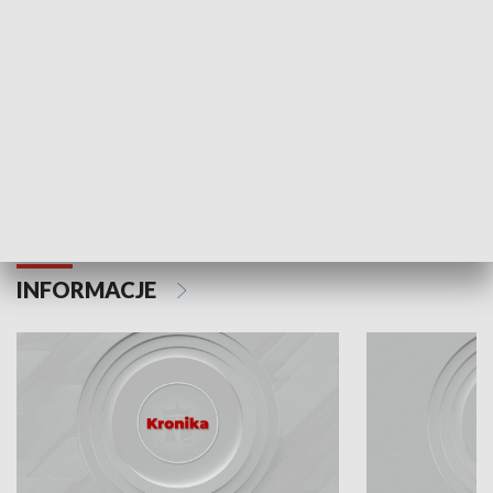
Odc. 6
Odc. 5
Czy wiesz, że Kraków inwestuje w edukację i
Czy wiesz, jak Kr
rozwój młodych?
mieszkańców?
INFORMACJE