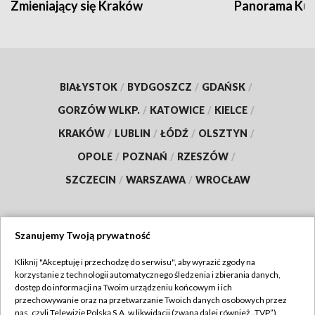
Zmieniający się Kraków
Panorama Kul
BIAŁYSTOK
/
BYDGOSZCZ
/
GDAŃSK
/
GORZÓW WLKP.
/
KATOWICE
/
KIELCE
/
KRAKÓW
/
LUBLIN
/
ŁÓDŹ
/
OLSZTYN
/
OPOLE
/
POZNAŃ
/
RZESZÓW
/
SZCZECIN
/
WARSZAWA
/
WROCŁAW
Szanujemy Twoją prywatność
Dołącz do nas:
Kliknij "Akceptuję i przechodzę do serwisu", aby wyrazić zgody na
korzystanie z technologii automatycznego śledzenia i zbierania danych,
TVP
dostęp do informacji na Twoim urządzeniu końcowym i ich
Abonament TVP
przechowywanie oraz na przetwarzanie Twoich danych osobowych przez
Regulamin TVP
nas, czyli Telewizję Polską S.A. w likwidacji (zwaną dalej również „TVP”),