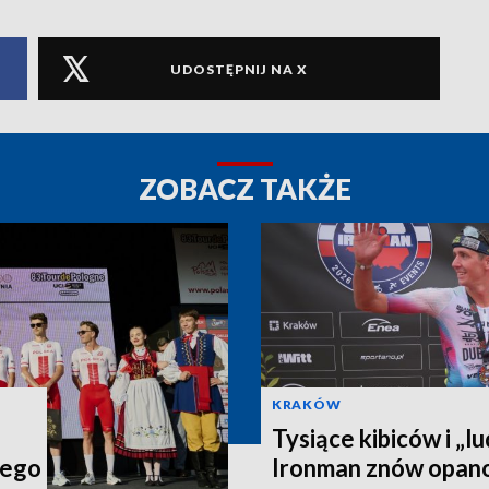
UDOSTĘPNIJ NA X
ZOBACZ TAKŻE
KRAKÓW
Tysiące kibiców i „lu
iego
Ironman znów opan