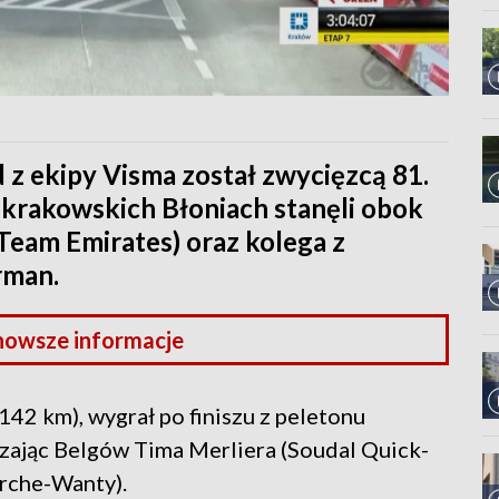
 z ekipy Visma został zwycięzcą 81.
 krakowskich Błoniach stanęli obok
Team Emirates) oraz kolega z
rman.
nowsze informacje
142 km), wygrał po finiszu z peletonu
zając Belgów Tima Merliera (Soudal Quick-
arche-Wanty).