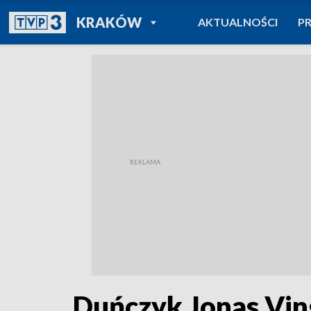
POWRÓT DO
KRAKÓW
AKTUALNOŚCI
P
TVP REGIONY
Duńczyk Jonas Vin