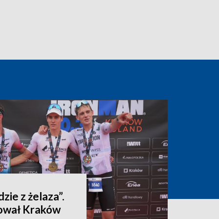
dzie z żelaza”.
ował Kraków