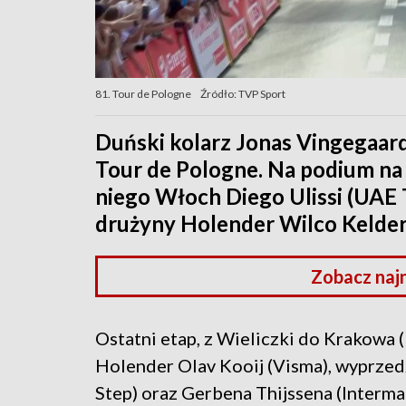
81. Tour de Pologne
Źródło: TVP Sport
Duński kolarz Jonas Vingegaard
Tour de Pologne. Na podium na
niego Włoch Diego Ulissi (UAE 
drużyny Holender Wilco Kelde
Zobacz naj
Ostatni etap, z Wieliczki do Krakowa (
Holender Olav Kooij (Visma), wyprzed
Step) oraz Gerbena Thijssena (Interm