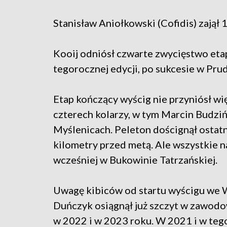
Stanisław Aniołkowski (Cofidis) zajął 1
Kooij odniósł czwarte zwycięstwo eta
tegorocznej edycji, po sukcesie w Pru
Etap kończący wyścig nie przyniósł wi
czterech kolarzy, w tym Marcin Budziń
Myślenicach. Peleton doścignął ostatn
kilometry przed metą. Ale wszystkie n
wcześniej w Bukowinie Tatrzańskiej.
Uwagę kibiców od startu wyścigu we 
Duńczyk osiągnął już szczyt w zawodo
w 2022 i w 2023 roku. W 2021 i w tego