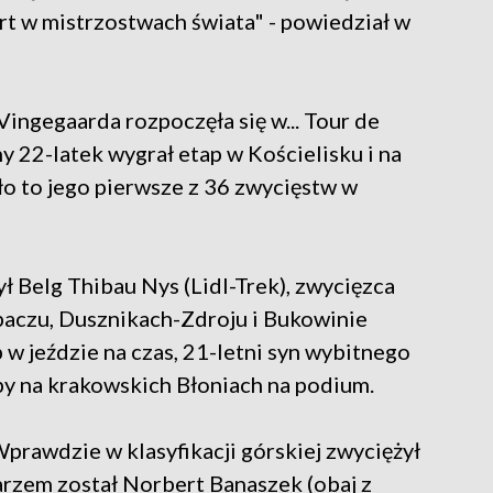
art w mistrzostwach świata" - powiedział w
Vingegaarda rozpoczęła się w... Tour de
 22-latek wygrał etap w Kościelisku i na
yło to jego pierwsze z 36 zwycięstw w
 Belg Thibau Nys (Lidl-Trek), zwycięzca
paczu, Dusznikach-Zdroju i Bukowinie
 w jeździe na czas, 21-letni syn wybitnego
by na krakowskich Błoniach na podium.
Wprawdzie w klasyfikacji górskiej zwyciężył
arzem został Norbert Banaszek (obaj z