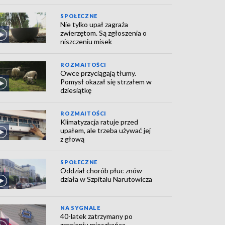
SPOŁECZNE
Nie tylko upał zagraża
zwierzętom. Są zgłoszenia o
niszczeniu misek
ROZMAITOŚCI
Owce przyciągają tłumy.
Pomysł okazał się strzałem w
dziesiątkę
ROZMAITOŚCI
Klimatyzacja ratuje przed
upałem, ale trzeba używać jej
z głową
SPOŁECZNE
Oddział chorób płuc znów
działa w Szpitalu Narutowicza
NA SYGNALE
40-latek zatrzymany po
zranieniu mieszkańca