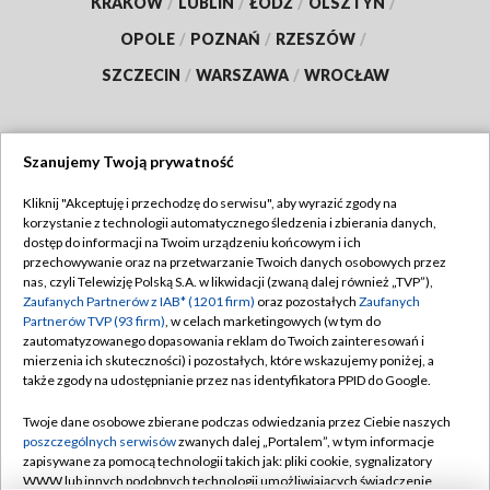
KRAKÓW
/
LUBLIN
/
ŁÓDŹ
/
OLSZTYN
/
OPOLE
/
POZNAŃ
/
RZESZÓW
/
SZCZECIN
/
WARSZAWA
/
WROCŁAW
Szanujemy Twoją prywatność
Dołącz do nas:
Kliknij "Akceptuję i przechodzę do serwisu", aby wyrazić zgody na
korzystanie z technologii automatycznego śledzenia i zbierania danych,
TVP
dostęp do informacji na Twoim urządzeniu końcowym i ich
Abonament TVP
przechowywanie oraz na przetwarzanie Twoich danych osobowych przez
Regulamin TVP
nas, czyli Telewizję Polską S.A. w likwidacji (zwaną dalej również „TVP”),
Emisja w TVP
Polityka prywatności
Zaufanych Partnerów z IAB* (1201 firm)
oraz pozostałych
Zaufanych
Partnerów TVP (93 firm)
, w celach marketingowych (w tym do
Centrum informacji TVP
Moje zgody
zautomatyzowanego dopasowania reklam do Twoich zainteresowań i
mierzenia ich skuteczności) i pozostałych, które wskazujemy poniżej, a
Naziemna Telewizja Cyfrowa
Pomoc
także zgody na udostępnianie przez nas identyfikatora PPID do Google.
Sklep TVP
Biuro reklamy
Twoje dane osobowe zbierane podczas odwiedzania przez Ciebie naszych
Rada Programowa
Kontakt
poszczególnych serwisów
zwanych dalej „Portalem”, w tym informacje
zapisywane za pomocą technologii takich jak: pliki cookie, sygnalizatory
System NOS
WWW lub innych podobnych technologii umożliwiających świadczenie