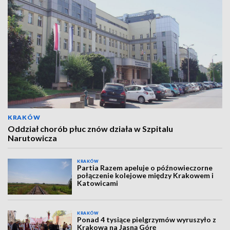
KRAKÓW
Oddział chorób płuc znów działa w Szpitalu
Narutowicza
KRAKÓW
Partia Razem apeluje o późnowieczorne
połączenie kolejowe między Krakowem i
Katowicami
KRAKÓW
Ponad 4 tysiące pielgrzymów wyruszyło z
Krakowa na Jasną Górę