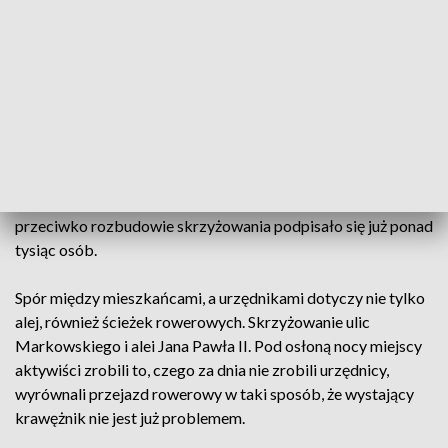
ruchu w alei Słowackiego. Lewoskręt ma powstać, bo w
okolicy deweloper buduje blok.
Urzędnicy uspokajają - wycięte mają zostać tylko dwa
drzewa. Mieszkańcy taśmą zaznaczyli obszar, na którym ma
powstać nowy pas.
Urzędnicy tłumaczą, że przebudowa upłynniłaby ruch na
alejach. Mieszkańców to nie przekonuje. Pod petycją
przeciwko rozbudowie skrzyżowania podpisało się już ponad
tysiąc osób.
Spór między mieszkańcami, a urzędnikami dotyczy nie tylko
alej, również ścieżek rowerowych. Skrzyżowanie ulic
Markowskiego i alei Jana Pawła II. Pod osłoną nocy miejscy
aktywiści zrobili to, czego za dnia nie zrobili urzędnicy,
wyrównali przejazd rowerowy w taki sposób, że wystający
krawężnik nie jest już problemem.