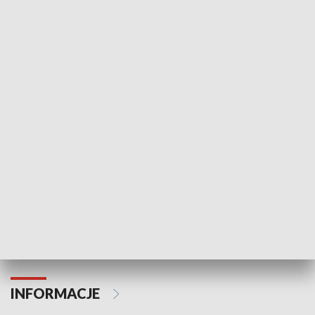
NAJNOWSZE WYDANIA PROGRAMÓW
Odc. 6
Odc. 5
Czy wiesz, że Kraków inwestuje w edukację i
Czy wiesz, jak Kr
rozwój młodych?
mieszkańców?
INFORMACJE