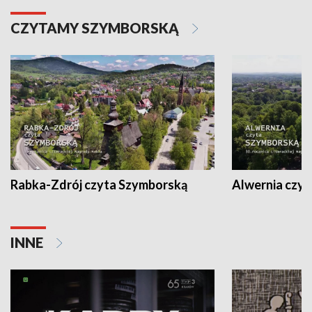
CZYTAMY SZYMBORSKĄ
Rabka-Zdrój czyta Szymborską
Alwernia czy
INNE