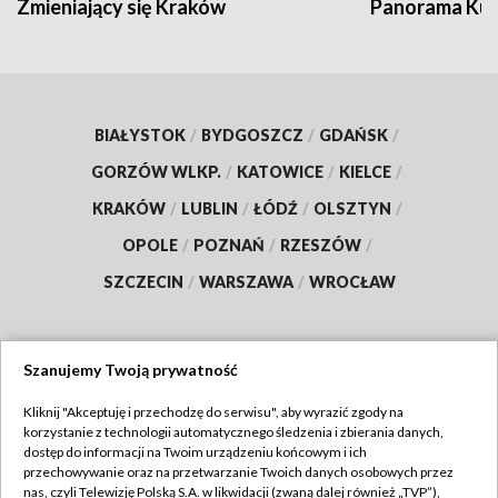
Zmieniający się Kraków
Panorama Kul
BIAŁYSTOK
/
BYDGOSZCZ
/
GDAŃSK
/
GORZÓW WLKP.
/
KATOWICE
/
KIELCE
/
KRAKÓW
/
LUBLIN
/
ŁÓDŹ
/
OLSZTYN
/
OPOLE
/
POZNAŃ
/
RZESZÓW
/
SZCZECIN
/
WARSZAWA
/
WROCŁAW
Szanujemy Twoją prywatność
Dołącz do nas:
Kliknij "Akceptuję i przechodzę do serwisu", aby wyrazić zgody na
korzystanie z technologii automatycznego śledzenia i zbierania danych,
TVP
dostęp do informacji na Twoim urządzeniu końcowym i ich
Abonament TVP
przechowywanie oraz na przetwarzanie Twoich danych osobowych przez
Regulamin TVP
nas, czyli Telewizję Polską S.A. w likwidacji (zwaną dalej również „TVP”),