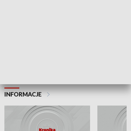
Odc. 6
Odc. 5
Czy wiesz, że Kraków inwestuje w edukację i
Czy wiesz, jak Kr
rozwój młodych?
mieszkańców?
INFORMACJE