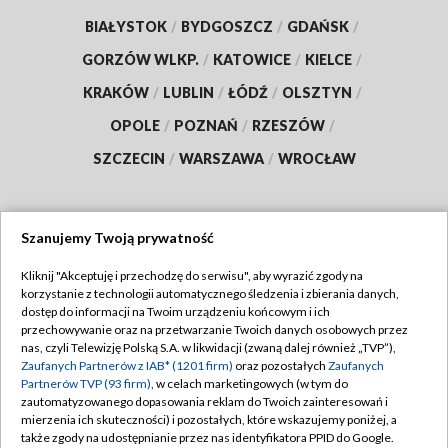
BIAŁYSTOK
/
BYDGOSZCZ
/
GDAŃSK
/
GORZÓW WLKP.
/
KATOWICE
/
KIELCE
/
KRAKÓW
/
LUBLIN
/
ŁÓDŹ
/
OLSZTYN
/
OPOLE
/
POZNAŃ
/
RZESZÓW
/
SZCZECIN
/
WARSZAWA
/
WROCŁAW
Szanujemy Twoją prywatność
Dołącz do nas:
Kliknij "Akceptuję i przechodzę do serwisu", aby wyrazić zgody na
korzystanie z technologii automatycznego śledzenia i zbierania danych,
TVP
dostęp do informacji na Twoim urządzeniu końcowym i ich
Abonament TVP
przechowywanie oraz na przetwarzanie Twoich danych osobowych przez
Regulamin TVP
nas, czyli Telewizję Polską S.A. w likwidacji (zwaną dalej również „TVP”),
Emisja w TVP
Zaufanych Partnerów z IAB* (1201 firm)
oraz pozostałych
Zaufanych
Polityka prywatności
Partnerów TVP (93 firm)
, w celach marketingowych (w tym do
Centrum informacji TVP
Moje zgody
zautomatyzowanego dopasowania reklam do Twoich zainteresowań i
mierzenia ich skuteczności) i pozostałych, które wskazujemy poniżej, a
Naziemna Telewizja Cyfrowa
Pomoc
także zgody na udostępnianie przez nas identyfikatora PPID do Google.