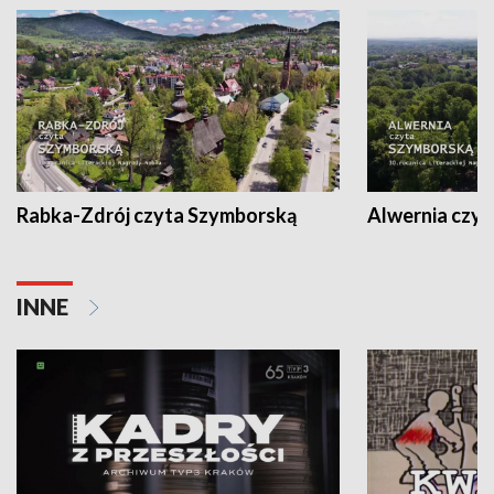
Rabka-Zdrój czyta Szymborską
Alwernia czy
INNE