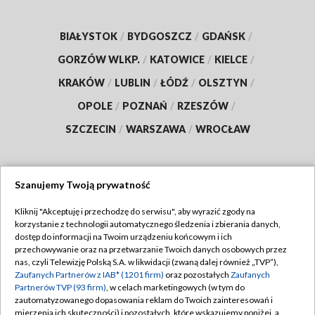
BIAŁYSTOK
/
BYDGOSZCZ
/
GDAŃSK
/
GORZÓW WLKP.
/
KATOWICE
/
KIELCE
/
KRAKÓW
/
LUBLIN
/
ŁÓDŹ
/
OLSZTYN
/
OPOLE
/
POZNAŃ
/
RZESZÓW
/
SZCZECIN
/
WARSZAWA
/
WROCŁAW
Szanujemy Twoją prywatność
Dołącz do nas:
Kliknij "Akceptuję i przechodzę do serwisu", aby wyrazić zgody na
korzystanie z technologii automatycznego śledzenia i zbierania danych,
TVP
dostęp do informacji na Twoim urządzeniu końcowym i ich
Abonament TVP
przechowywanie oraz na przetwarzanie Twoich danych osobowych przez
Regulamin TVP
nas, czyli Telewizję Polską S.A. w likwidacji (zwaną dalej również „TVP”),
Emisja w TVP
Zaufanych Partnerów z IAB* (1201 firm)
oraz pozostałych
Zaufanych
Polityka prywatności
Partnerów TVP (93 firm)
, w celach marketingowych (w tym do
Centrum informacji TVP
Moje zgody
zautomatyzowanego dopasowania reklam do Twoich zainteresowań i
mierzenia ich skuteczności) i pozostałych, które wskazujemy poniżej, a