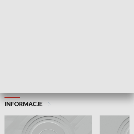
Odc. 6
Odc. 5
Czy wiesz, że Kraków inwestuje w edukację i
Czy wiesz, jak Kr
rozwój młodych?
mieszkańców?
INFORMACJE