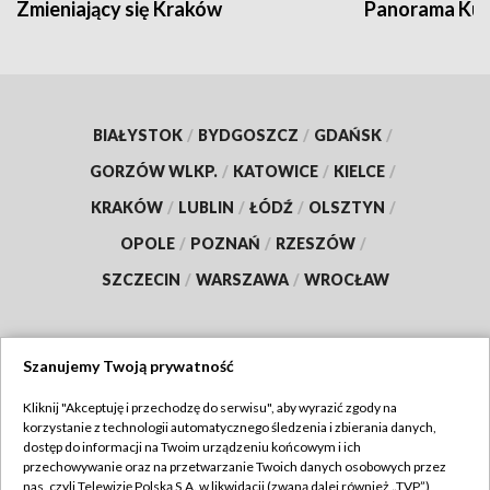
Zmieniający się Kraków
Panorama Kul
BIAŁYSTOK
/
BYDGOSZCZ
/
GDAŃSK
/
GORZÓW WLKP.
/
KATOWICE
/
KIELCE
/
KRAKÓW
/
LUBLIN
/
ŁÓDŹ
/
OLSZTYN
/
OPOLE
/
POZNAŃ
/
RZESZÓW
/
SZCZECIN
/
WARSZAWA
/
WROCŁAW
Szanujemy Twoją prywatność
Dołącz do nas:
Kliknij "Akceptuję i przechodzę do serwisu", aby wyrazić zgody na
korzystanie z technologii automatycznego śledzenia i zbierania danych,
TVP
dostęp do informacji na Twoim urządzeniu końcowym i ich
Abonament TVP
przechowywanie oraz na przetwarzanie Twoich danych osobowych przez
Regulamin TVP
nas, czyli Telewizję Polską S.A. w likwidacji (zwaną dalej również „TVP”),