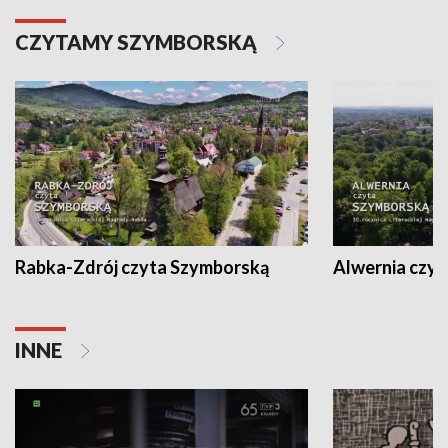
CZYTAMY SZYMBORSKĄ
Rabka-Zdrój czyta Szymborską
Alwernia czy
INNE