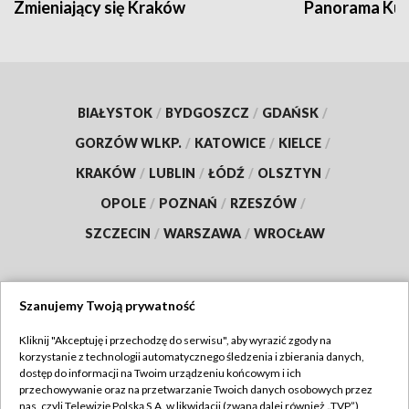
Zmieniający się Kraków
Panorama Kul
BIAŁYSTOK
/
BYDGOSZCZ
/
GDAŃSK
/
GORZÓW WLKP.
/
KATOWICE
/
KIELCE
/
KRAKÓW
/
LUBLIN
/
ŁÓDŹ
/
OLSZTYN
/
OPOLE
/
POZNAŃ
/
RZESZÓW
/
SZCZECIN
/
WARSZAWA
/
WROCŁAW
Szanujemy Twoją prywatność
Dołącz do nas:
Kliknij "Akceptuję i przechodzę do serwisu", aby wyrazić zgody na
korzystanie z technologii automatycznego śledzenia i zbierania danych,
TVP
dostęp do informacji na Twoim urządzeniu końcowym i ich
Abonament TVP
przechowywanie oraz na przetwarzanie Twoich danych osobowych przez
Regulamin TVP
nas, czyli Telewizję Polską S.A. w likwidacji (zwaną dalej również „TVP”),