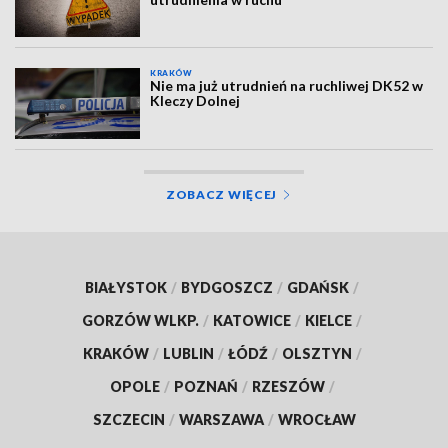
KRAKÓW
Nie ma już utrudnień na ruchliwej DK52 w
Kleczy Dolnej
ZOBACZ WIĘCEJ
BIAŁYSTOK
/
BYDGOSZCZ
/
GDAŃSK
/
GORZÓW WLKP.
/
KATOWICE
/
KIELCE
/
KRAKÓW
/
LUBLIN
/
ŁÓDŹ
/
OLSZTYN
/
OPOLE
/
POZNAŃ
/
RZESZÓW
/
SZCZECIN
/
WARSZAWA
/
WROCŁAW