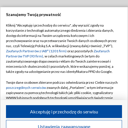
Szanujemy Twoją prywatność
Dołącz do nas:
Kliknij "Akceptuję i przechodzę do serwisu", aby wyrazić zgody na
korzystanie z technologii automatycznego śledzenia i zbierania danych,
TVP
dostęp do informacji na Twoim urządzeniu końcowym i ich
Abonament TVP
przechowywanie oraz na przetwarzanie Twoich danych osobowych przez
Regulamin TVP
nas, czyli Telewizję Polską S.A. w likwidacji (zwaną dalej również „TVP”),
Emisja w TVP
Polityka prywatności
Zaufanych Partnerów z IAB* (1201 firm)
oraz pozostałych
Zaufanych
Partnerów TVP (93 firm)
, w celach marketingowych (w tym do
Centrum informacji TVP
Moje zgody
zautomatyzowanego dopasowania reklam do Twoich zainteresowań i
mierzenia ich skuteczności) i pozostałych, które wskazujemy poniżej, a
Naziemna Telewizja Cyfrowa
Pomoc
także zgody na udostępnianie przez nas identyfikatora PPID do Google.
Sklep TVP
Biuro reklamy
Twoje dane osobowe zbierane podczas odwiedzania przez Ciebie naszych
Rada Programowa
Kontakt
poszczególnych serwisów
zwanych dalej „Portalem”, w tym informacje
zapisywane za pomocą technologii takich jak: pliki cookie, sygnalizatory
System NOS
WWW lub innych podobnych technologii umożliwiających świadczenie
dopasowanych i bezpiecznych usług, personalizację treści oraz reklam,
Informacje o nadawcy
Kanały
udostępnianie funkcji mediów społecznościowych oraz analizowanie
Akceptuję i przechodzę do serwisu
ruchu w Internecie.
Program dla prasy
©2026 Telewizja Polska S.A. w likwidacji
Biuro Reklamy
Twoje dane osobowe zbierane podczas odwiedzania przez Ciebie
Ustawienia zaawansowane