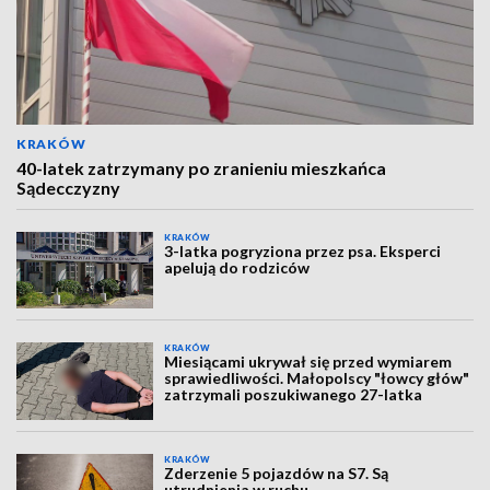
KRAKÓW
40-latek zatrzymany po zranieniu mieszkańca
Sądecczyzny
KRAKÓW
3-latka pogryziona przez psa. Eksperci
apelują do rodziców
KRAKÓW
Miesiącami ukrywał się przed wymiarem
sprawiedliwości. Małopolscy "łowcy głów"
zatrzymali poszukiwanego 27-latka
KRAKÓW
Zderzenie 5 pojazdów na S7. Są
utrudnienia w ruchu