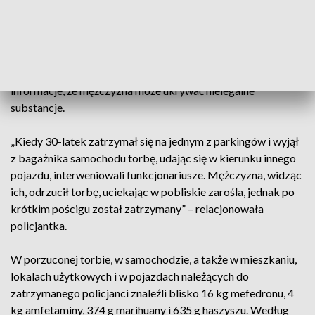
Jak poinformowała w czwartek st. post. Anna Bocheńska z
zespołu prasowego Komendy Miejskiej Policji w Krakowie,
do zatrzymania mieszkańca miasta doszło w poniedziałek na
parkingu na osiedlu Kliny. Funkcjonariusze wcześniej uzyskali
informacje, że mężczyzna może ukrywać nielegalne
substancje.
„Kiedy 30-latek zatrzymał się na jednym z parkingów i wyjął
z bagażnika samochodu torbę, udając się w kierunku innego
pojazdu, interweniowali funkcjonariusze. Mężczyzna, widząc
ich, odrzucił torbę, uciekając w pobliskie zarośla, jednak po
krótkim pościgu został zatrzymany” – relacjonowała
policjantka.
W porzuconej torbie, w samochodzie, a także w mieszkaniu,
lokalach użytkowych i w pojazdach należących do
zatrzymanego policjanci znaleźli blisko 16 kg mefedronu, 4
kg amfetaminy, 374 g marihuany i 635 g haszyszu. Według