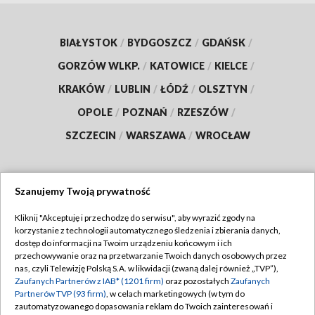
BIAŁYSTOK
/
BYDGOSZCZ
/
GDAŃSK
/
GORZÓW WLKP.
/
KATOWICE
/
KIELCE
/
KRAKÓW
/
LUBLIN
/
ŁÓDŹ
/
OLSZTYN
/
OPOLE
/
POZNAŃ
/
RZESZÓW
/
SZCZECIN
/
WARSZAWA
/
WROCŁAW
Szanujemy Twoją prywatność
Dołącz do nas:
Kliknij "Akceptuję i przechodzę do serwisu", aby wyrazić zgody na
korzystanie z technologii automatycznego śledzenia i zbierania danych,
TVP
dostęp do informacji na Twoim urządzeniu końcowym i ich
Abonament TVP
przechowywanie oraz na przetwarzanie Twoich danych osobowych przez
Regulamin TVP
nas, czyli Telewizję Polską S.A. w likwidacji (zwaną dalej również „TVP”),
Emisja w TVP
Polityka prywatności
Zaufanych Partnerów z IAB* (1201 firm)
oraz pozostałych
Zaufanych
Partnerów TVP (93 firm)
, w celach marketingowych (w tym do
Centrum informacji TVP
Moje zgody
zautomatyzowanego dopasowania reklam do Twoich zainteresowań i