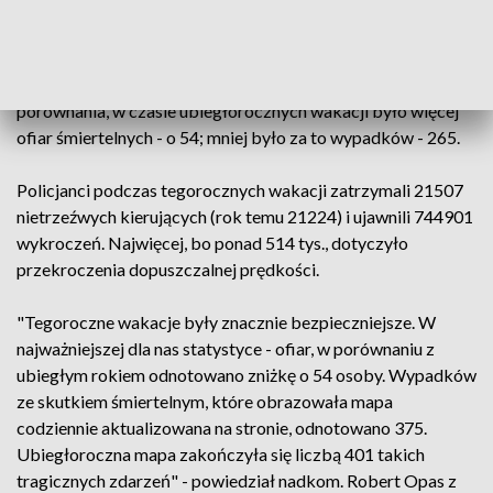
Z danych przekazanych przez Komendę Głowna Policji
wynika, że w od 21 czerwca do 1 września włącznie, na
drogach w całej Polsce doszło do 5161 wypadków, w
których zginęło 415 osób, a 6057 zostało rannych. Dla
porównania, w czasie ubiegłorocznych wakacji było więcej
ofiar śmiertelnych - o 54; mniej było za to wypadków - 265.
Policjanci podczas tegorocznych wakacji zatrzymali 21507
nietrzeźwych kierujących (rok temu 21224) i ujawnili 744901
wykroczeń. Najwięcej, bo ponad 514 tys., dotyczyło
przekroczenia dopuszczalnej prędkości.
"Tegoroczne wakacje były znacznie bezpieczniejsze. W
najważniejszej dla nas statystyce - ofiar, w porównaniu z
ubiegłym rokiem odnotowano zniżkę o 54 osoby. Wypadków
ze skutkiem śmiertelnym, które obrazowała mapa
codziennie aktualizowana na stronie, odnotowano 375.
Ubiegłoroczna mapa zakończyła się liczbą 401 takich
tragicznych zdarzeń" - powiedział nadkom. Robert Opas z