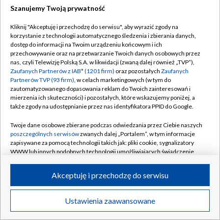
Szanujemy Twoją prywatność
Dołącz do nas:
Kliknij "Akceptuję i przechodzę do serwisu", aby wyrazić zgody na
korzystanie z technologii automatycznego śledzenia i zbierania danych,
TVP
dostęp do informacji na Twoim urządzeniu końcowym i ich
Abonament TVP
przechowywanie oraz na przetwarzanie Twoich danych osobowych przez
Regulamin TVP
nas, czyli Telewizję Polską S.A. w likwidacji (zwaną dalej również „TVP”),
Emisja w TVP
Polityka prywatności
Zaufanych Partnerów z IAB* (1201 firm)
oraz pozostałych
Zaufanych
Partnerów TVP (93 firm)
, w celach marketingowych (w tym do
Centrum informacji TVP
Moje zgody
zautomatyzowanego dopasowania reklam do Twoich zainteresowań i
mierzenia ich skuteczności) i pozostałych, które wskazujemy poniżej, a
Naziemna Telewizja Cyfrowa
Pomoc
także zgody na udostępnianie przez nas identyfikatora PPID do Google.
Sklep TVP
Biuro reklamy
Twoje dane osobowe zbierane podczas odwiedzania przez Ciebie naszych
Rada Programowa
Kontakt
poszczególnych serwisów
zwanych dalej „Portalem”, w tym informacje
zapisywane za pomocą technologii takich jak: pliki cookie, sygnalizatory
System NOS
WWW lub innych podobnych technologii umożliwiających świadczenie
dopasowanych i bezpiecznych usług, personalizację treści oraz reklam,
Informacje o nadawcy
Kanały
udostępnianie funkcji mediów społecznościowych oraz analizowanie
Akceptuję i przechodzę do serwisu
ruchu w Internecie.
Program dla prasy
©2026 Telewizja Polska S.A. w likwidacji
Biuro Reklamy
Twoje dane osobowe zbierane podczas odwiedzania przez Ciebie
Ustawienia zaawansowane
poszczególnych serwisów
na Portalu, takie jak adresy IP, identyfikatory
Ogłoszenie przetargowe
Twoich urządzeń końcowych i identyfikatory plików cookie, informacje o