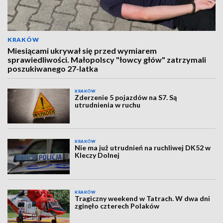
KRAKÓW
Miesiącami ukrywał się przed wymiarem
sprawiedliwości. Małopolscy "łowcy głów" zatrzymali
poszukiwanego 27-latka
KRAKÓW
Zderzenie 5 pojazdów na S7. Są
utrudnienia w ruchu
KRAKÓW
Nie ma już utrudnień na ruchliwej DK52 w
Kleczy Dolnej
KRAKÓW
Tragiczny weekend w Tatrach. W dwa dni
zginęło czterech Polaków