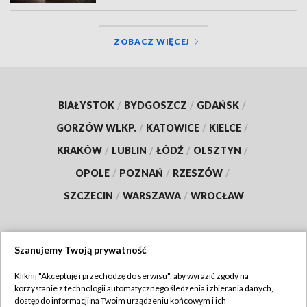
ZOBACZ WIĘCEJ
BIAŁYSTOK
/
BYDGOSZCZ
/
GDAŃSK
/
GORZÓW WLKP.
/
KATOWICE
/
KIELCE
/
KRAKÓW
/
LUBLIN
/
ŁÓDŹ
/
OLSZTYN
/
OPOLE
/
POZNAŃ
/
RZESZÓW
/
SZCZECIN
/
WARSZAWA
/
WROCŁAW
Szanujemy Twoją prywatność
Dołącz do nas:
Kliknij "Akceptuję i przechodzę do serwisu", aby wyrazić zgody na
korzystanie z technologii automatycznego śledzenia i zbierania danych,
TVP
dostęp do informacji na Twoim urządzeniu końcowym i ich