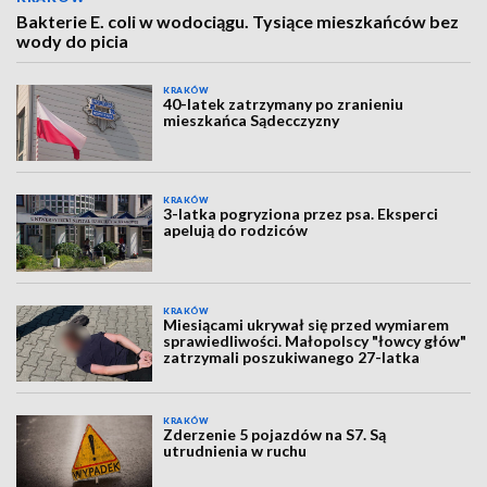
Bakterie E. coli w wodociągu. Tysiące mieszkańców bez
wody do picia
KRAKÓW
40-latek zatrzymany po zranieniu
mieszkańca Sądecczyzny
KRAKÓW
3-latka pogryziona przez psa. Eksperci
apelują do rodziców
KRAKÓW
Miesiącami ukrywał się przed wymiarem
sprawiedliwości. Małopolscy "łowcy głów"
zatrzymali poszukiwanego 27-latka
KRAKÓW
Zderzenie 5 pojazdów na S7. Są
utrudnienia w ruchu