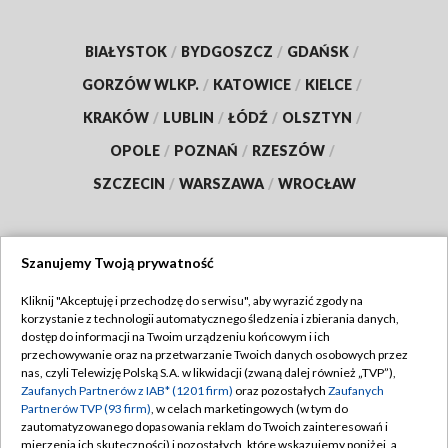
BIAŁYSTOK
/
BYDGOSZCZ
/
GDAŃSK
/
GORZÓW WLKP.
/
KATOWICE
/
KIELCE
/
KRAKÓW
/
LUBLIN
/
ŁÓDŹ
/
OLSZTYN
/
OPOLE
/
POZNAŃ
/
RZESZÓW
/
SZCZECIN
/
WARSZAWA
/
WROCŁAW
Szanujemy Twoją prywatność
Dołącz do nas:
Kliknij "Akceptuję i przechodzę do serwisu", aby wyrazić zgody na
korzystanie z technologii automatycznego śledzenia i zbierania danych,
TVP
dostęp do informacji na Twoim urządzeniu końcowym i ich
Abonament TVP
przechowywanie oraz na przetwarzanie Twoich danych osobowych przez
Regulamin TVP
nas, czyli Telewizję Polską S.A. w likwidacji (zwaną dalej również „TVP”),
Emisja w TVP
Zaufanych Partnerów z IAB* (1201 firm)
oraz pozostałych
Zaufanych
Polityka prywatności
Partnerów TVP (93 firm)
, w celach marketingowych (w tym do
Centrum informacji TVP
Moje zgody
zautomatyzowanego dopasowania reklam do Twoich zainteresowań i
mierzenia ich skuteczności) i pozostałych, które wskazujemy poniżej, a