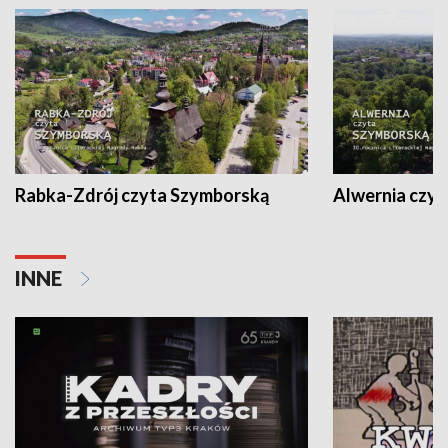
Rabka-Zdrój czyta Szymborską
Alwernia czy
INNE