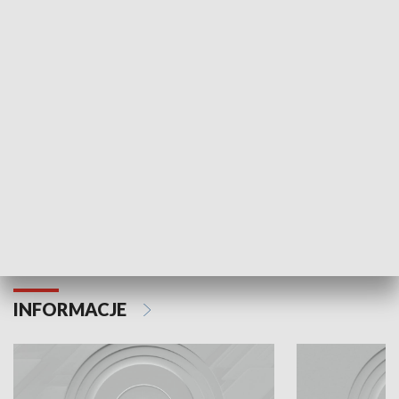
Odc. 6
Odc. 5
Czy wiesz, że Kraków inwestuje w edukację i
Czy wiesz, jak Kr
rozwój młodych?
mieszkańców?
INFORMACJE