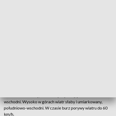
stopnie
Sobota 07.09.2024
W dzień zachmurzenie małe, okresami umiarkowane, w
górach po południu wzrastające do dużego i tam możliwe
przelotne opady deszczu i burze. Suma opadów podczas
burz do 15 mm.
Temperatura maksymalna od 28°C do 30°C, w rejonach
podgórskich od 25°C do 27°C, wysoko w Beskidach od 17°C
do 20°C, na szczytach Tatr około 15°C.
Wiatr umiarkowany, okresami porywisty, południowo-
wschodni. Wysoko w górach wiatr słaby i umiarkowany,
południowo-wschodni. W czasie burz porywy wiatru do 60
km/h.