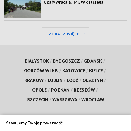
Upały wracają. IMGW ostrzega
ZOBACZ WIĘCEJ
BIAŁYSTOK
/
BYDGOSZCZ
/
GDAŃSK
/
GORZÓW WLKP.
/
KATOWICE
/
KIELCE
/
KRAKÓW
/
LUBLIN
/
ŁÓDŹ
/
OLSZTYN
/
OPOLE
/
POZNAŃ
/
RZESZÓW
/
SZCZECIN
/
WARSZAWA
/
WROCŁAW
Szanujemy Twoją prywatność
Dołącz do nas: