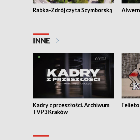
Rabka-Zdrój czyta Szymborską
Alwern
INNE
Kadry z przeszłości. Archiwum
Feliet
TVP3 Kraków