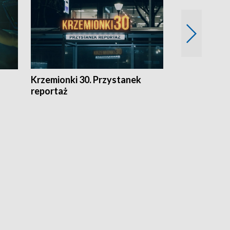
Krzemionki 30. Przystanek
Kraków - jak
reportaż