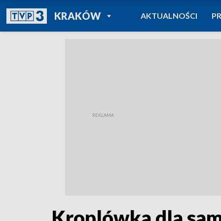
POWRÓT DO
KRAKÓW
AKTUALNOŚCI
P
TVP REGIONY
Kroplówka dla sa