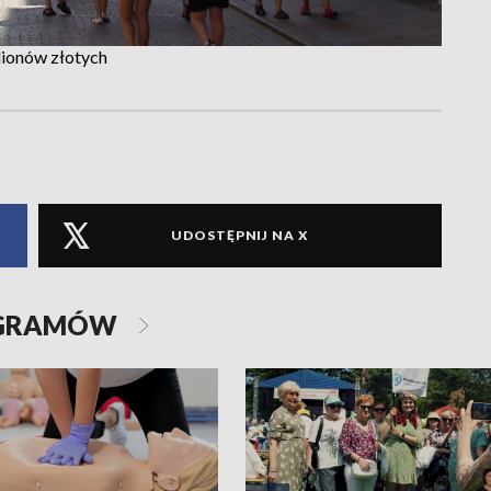
ionów złotych
UDOSTĘPNIJ NA X
OGRAMÓW