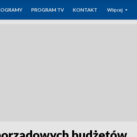
ROGRAMY
PROGRAM TV
KONTAKT
Więcej
morządowych budżetów