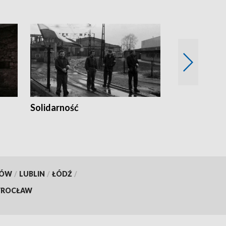
Solidarność
Trudne lata
KÓW
/
LUBLIN
/
ŁÓDŹ
/
ROCŁAW