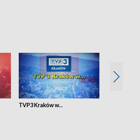
TVP3 Kraków w...
Ślizg