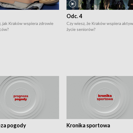
Odc. 4
, jak Kraków wspiera zdrowie
Czy wiesz, że Kraków wspiera akty
ców?
życie seniorów?
za pogody
Kronika sportowa