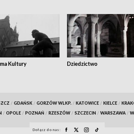
ma Kultury
Dziedzictwo
SZCZ
/
GDAŃSK
/
GORZÓW WLKP.
/
KATOWICE
/
KIELCE
/
KRA
N
/
OPOLE
/
POZNAŃ
/
RZESZÓW
/
SZCZECIN
/
WARSZAWA
/
W
Dołącz do nas: