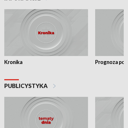
Kronika
Prognoza po
PUBLICYSTYKA