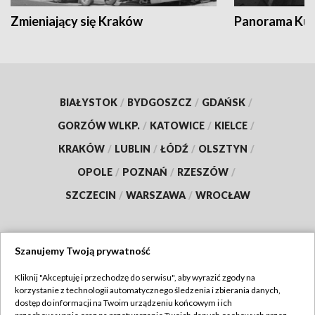
Zmieniający się Kraków
Panorama Kul
BIAŁYSTOK
/
BYDGOSZCZ
/
GDAŃSK
/
GORZÓW WLKP.
/
KATOWICE
/
KIELCE
/
KRAKÓW
/
LUBLIN
/
ŁÓDŹ
/
OLSZTYN
/
OPOLE
/
POZNAŃ
/
RZESZÓW
/
SZCZECIN
/
WARSZAWA
/
WROCŁAW
Szanujemy Twoją prywatność
Dołącz do nas:
Kliknij "Akceptuję i przechodzę do serwisu", aby wyrazić zgody na
korzystanie z technologii automatycznego śledzenia i zbierania danych,
TVP
dostęp do informacji na Twoim urządzeniu końcowym i ich