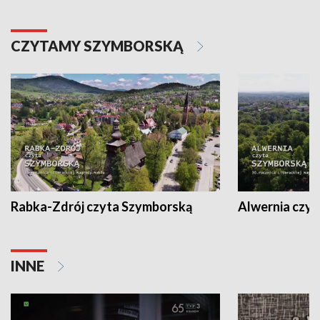
CZYTAMY SZYMBORSKĄ
Rabka-Zdrój czyta Szymborską
Alwernia czy
INNE