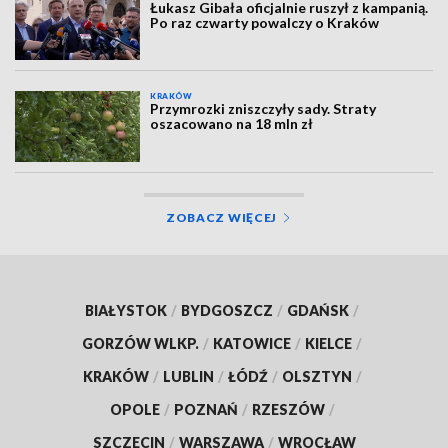
Łukasz Gibała oficjalnie ruszył z kampanią.
Po raz czwarty powalczy o Kraków
KRAKÓW
Przymrozki zniszczyły sady. Straty
oszacowano na 18 mln zł
ZOBACZ WIĘCEJ
BIAŁYSTOK
/
BYDGOSZCZ
/
GDAŃSK
/
GORZÓW WLKP.
/
KATOWICE
/
KIELCE
/
KRAKÓW
/
LUBLIN
/
ŁÓDŹ
/
OLSZTYN
/
OPOLE
/
POZNAŃ
/
RZESZÓW
/
SZCZECIN
/
WARSZAWA
/
WROCŁAW