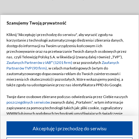
Szanujemy Twoją prywatność
Dołącz do nas:
Kliknij "Akceptuję i przechodzę do serwisu", aby wyrazić zgody na
korzystanie z technologii automatycznego śledzenia i zbierania danych,
TVP
dostęp do informacji na Twoim urządzeniu końcowym i ich
Abonament TVP
przechowywanie oraz na przetwarzanie Twoich danych osobowych przez
Regulamin TVP
nas, czyli Telewizję Polską S.A. w likwidacji (zwaną dalej również „TVP”),
Emisja w TVP
Polityka prywatności
Zaufanych Partnerów z IAB* (1201 firm)
oraz pozostałych
Zaufanych
Partnerów TVP (93 firm)
, w celach marketingowych (w tym do
Centrum informacji TVP
Moje zgody
zautomatyzowanego dopasowania reklam do Twoich zainteresowań i
mierzenia ich skuteczności) i pozostałych, które wskazujemy poniżej, a
Naziemna Telewizja Cyfrowa
Pomoc
także zgody na udostępnianie przez nas identyfikatora PPID do Google.
Sklep TVP
Biuro reklamy
Twoje dane osobowe zbierane podczas odwiedzania przez Ciebie naszych
Rada Programowa
Kontakt
poszczególnych serwisów
zwanych dalej „Portalem”, w tym informacje
zapisywane za pomocą technologii takich jak: pliki cookie, sygnalizatory
System NOS
WWW lub innych podobnych technologii umożliwiających świadczenie
dopasowanych i bezpiecznych usług, personalizację treści oraz reklam,
Informacje o nadawcy
Kanały
udostępnianie funkcji mediów społecznościowych oraz analizowanie
Akceptuję i przechodzę do serwisu
ruchu w Internecie.
Program dla prasy
©2026 Telewizja Polska S.A. w likwidacji