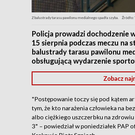
Z balustrady tarasu pawilonu medialnego spadła szyba.
Źródło:
Policja prowadzi dochodzenie w
15 sierpnia podczas meczu na s
balustrady tarasu pawilonu med
obsługującą wydarzenie sport
Zobacz naj
"Postępowanie toczy się pod kątem ar
tym, że kto narażenia człowieka na be
albo ciężkiego uszczerbku na zdrowiu
3" – powiedział w poniedziałek PAP o