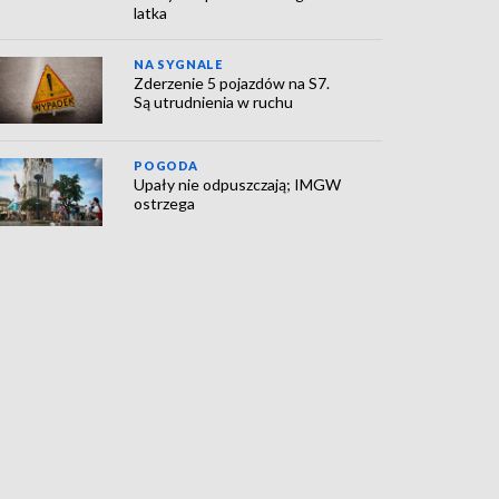
latka
NA SYGNALE
Zderzenie 5 pojazdów na S7.
Są utrudnienia w ruchu
POGODA
Upały nie odpuszczają; IMGW
ostrzega