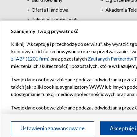
Oferta Handlowa
Akademia Tele
Telegazeta ogłoszenia
Szanujemy Twoją prywatność
Regulamin TVP
Kliknij "Akceptuję i przechodzę do serwisu", aby wyrazić zg
końcowym i ich przechowywanie oraz na przetwarzanie Twoich
z IAB* (1201 firm)
oraz pozostałych
Zaufanych Partnerów T
mierzenia ich skuteczności) i pozostałych, które wskazujemy
Twoje dane osobowe zbierane podczas odwiedzania przez 
takich jak: pliki cookie, sygnalizatory WWW lub innych pod
udostępnianie funkcji mediów społecznościowych oraz anali
Twoje dane osobowe zbierane podczas odwiedzania przez 
plików cookie, informacje o Twoich wyszukiwaniach w serwi
Partnerów TVP
dla realizacji następujących celów i funkc
Ustawienia zaawansowane
Akceptuję i
reklam, tworzenia profilu spersonalizowanych reklam, tworz
treści, stosowania badań rynkowych w celu generowania op