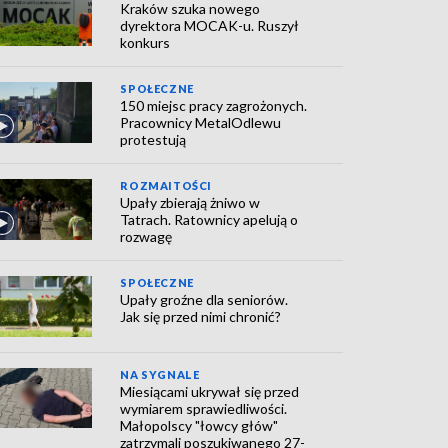
Kraków szuka nowego
dyrektora MOCAK-u. Ruszył
konkurs
SPOŁECZNE
150 miejsc pracy zagrożonych.
Pracownicy MetalOdlewu
protestują
ROZMAITOŚCI
Upały zbierają żniwo w
Tatrach. Ratownicy apelują o
rozwagę
SPOŁECZNE
Upały groźne dla seniorów.
Jak się przed nimi chronić?
NA SYGNALE
Miesiącami ukrywał się przed
wymiarem sprawiedliwości.
Małopolscy "łowcy głów"
zatrzymali poszukiwanego 27-