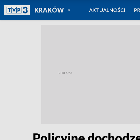
POWRÓT DO
KRAKÓW
AKTUALNOŚCI
P
TVP REGIONY
Policyjne dochodz