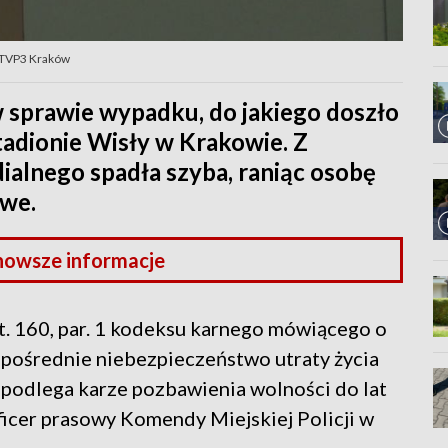
 TVP3 Kraków
 sprawie wypadku, do jakiego doszło
tadionie Wisły w Krakowie. Z
ialnego spadła szyba, raniąc osobę
owe.
nowsze informacje
t. 160, par. 1 kodeksu karnego mówiącego o
zpośrednie niebezpieczeństwo utraty życia
 podlega karze pozbawienia wolności do lat
ficer prasowy Komendy Miejskiej Policji w