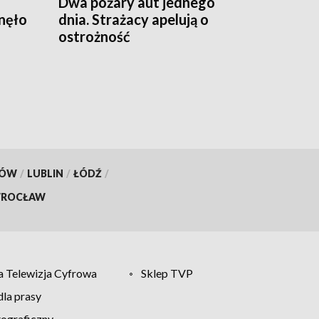
Dwa pożary aut jednego
nęło
dnia. Strażacy apelują o
ostrożność
KÓW
/
LUBLIN
/
ŁÓDŹ
/
ROCŁAW
 Telewizja Cyfrowa
Sklep TVP
la prasy
tograficzny