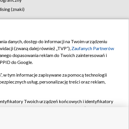
sing (znaki)
klamy
Kontakt
rania danych, dostęp do informacji na Twoim urządzeniu
idacji (zwaną dalej również „TVP”),
Zaufanych Partnerów
anego dopasowania reklam do Twoich zainteresowań i
a PPID do Google.
”, w tym informacje zapisywane za pomocą technologii
zpiecznych usług, personalizację treści oraz reklam,
identyfikatory Twoich urządzeń końcowych i identyfikatory
P,
Zaufanych Partnerów z IAB
oraz pozostałych
Zaufanych
 wyboru podstawowych reklam, wyboru spersonalizowanych
ch treści, pomiaru wydajności reklam, pomiaru wydajności
nia bezpieczeństwa, zapobiegania oszustwom i usuwania