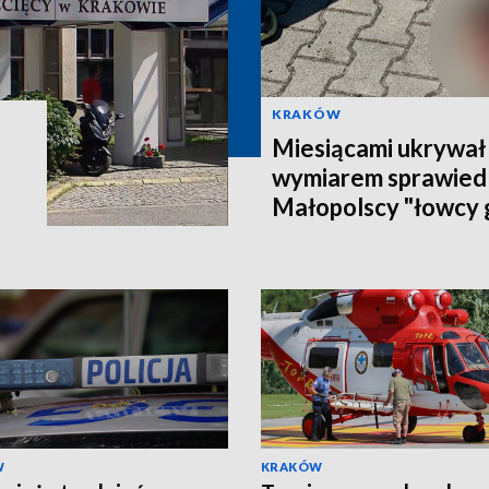
KRAKÓW
Miesiącami ukrywał 
wymiarem sprawiedl
Małopolscy "łowcy 
poszukiwanego 27-
W
KRAKÓW