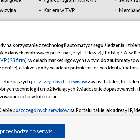
wizyjna
Kariera w TVP
Merchandi
Polityka prywatności
Moje zgody
Pomoc
Biuro re
ody na korzystanie z technologii automatycznego śledzenia i zbie
 danych osobowych przez nas, czyli Telewizję Polską S.A. w likw
VP (93 firm)
, w celach marketingowych (w tym do zautomatyzow
 poniżej, a także zgody na udostępnianie przez nas identyfikator
Ciebie naszych
poszczególnych serwisów
zwanych dalej „Portalem
obnych technologii umożliwiających świadczenie dopasowanych i be
zowanie ruchu w Internecie.
Ciebie
poszczególnych serwisów
na Portalu, takie jak adresy IP, 
sach Portalu czy historia odwiedzin będą przetwarzane przez TV
ji: przechowywania informacji na urządzeniu lub dostęp do nich,
©2026 Telewizja Polska S.A. w likwidacji
 przechodzę do serwisu
enia profilu spersonalizowanych treści, wyboru spersonalizowany
inii odbiorców, opracowywania i ulepszania produktów, zapewnie