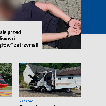
się przed
iwości.
głów" zatrzymali
latka
KRAKÓW