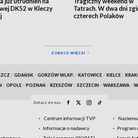
a już utrudnień na
Tragiczny weekend w
iwej DK52 w Kleczy
Tatrach. W dwa dni zgi
j
czterech Polaków
ZOBACZ WIĘCEJ
SZCZ
/
GDAŃSK
/
GORZÓW WLKP.
/
KATOWICE
/
KIELCE
/
KRA
N
/
OPOLE
/
POZNAŃ
/
RZESZÓW
/
SZCZECIN
/
WARSZAWA
/
W
Dołącz do nas:
Centrum informacji TVP
Naziemna
Informacje o nadawcy
Program d
zetargowe
Zgłoś program (ROPAT)
Serwis fo