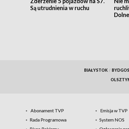
Zderzenie 5 pojazdów na S7.
Nie m
Są utrudnienia w ruchu
ruchl
Dolne
BIAŁYSTOK
/
BYDGO
OLSZTY
Abonament TVP
Emisja w TVP
Rada Programowa
System NOS
Biuro Reklamy
Ogłoszenie pr