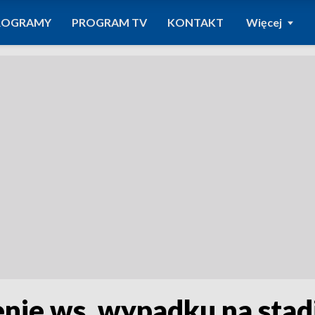
ROGRAMY
PROGRAM TV
KONTAKT
Więcej
enie ws. wypadku na stad