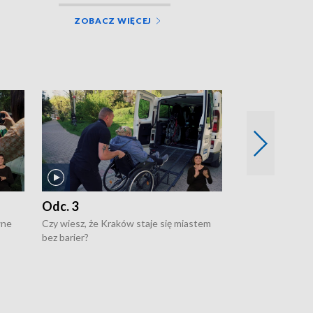
ZOBACZ WIĘCEJ
Odc. 3
Odc. 2
wne
Czy wiesz, że Kraków staje się miastem
Czy wiesz, że Kr
bez barier?
poprawia jakość 