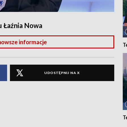
ru Łaźnia Nowa
nowsze informacje
T
UDOSTĘPNIJ NA X
T