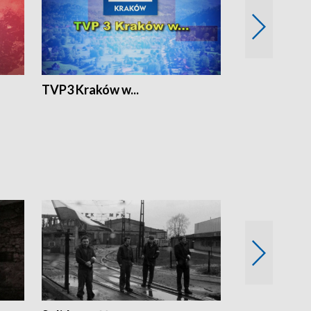
TVP3 Kraków w...
Ślizg