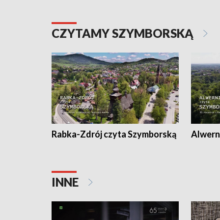
CZYTAMY SZYMBORSKĄ
Rabka-Zdrój czyta Szymborską
Alwern
INNE