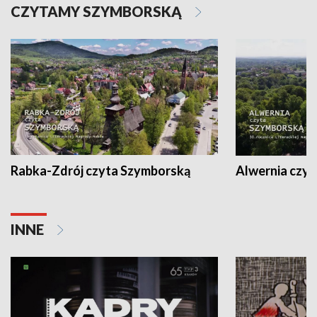
CZYTAMY SZYMBORSKĄ
Rabka-Zdrój czyta Szymborską
Alwernia czy
INNE