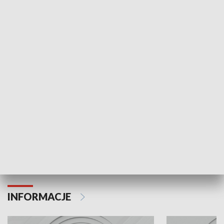
NAJNOWSZE WYDANIA PROGRAMÓW
Odc. 6
Odc. 5
Czy wiesz, że Kraków inwestuje w edukację i
Czy wiesz, jak Kr
rozwój młodych?
mieszkańców?
INFORMACJE