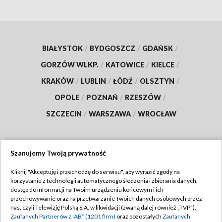
BIAŁYSTOK
/
BYDGOSZCZ
/
GDAŃSK
/
GORZÓW WLKP.
/
KATOWICE
/
KIELCE
/
KRAKÓW
/
LUBLIN
/
ŁÓDŹ
/
OLSZTYN
/
OPOLE
/
POZNAŃ
/
RZESZÓW
/
SZCZECIN
/
WARSZAWA
/
WROCŁAW
Szanujemy Twoją prywatność
Dołącz do nas:
Kliknij "Akceptuję i przechodzę do serwisu", aby wyrazić zgody na
korzystanie z technologii automatycznego śledzenia i zbierania danych,
TVP
dostęp do informacji na Twoim urządzeniu końcowym i ich
Abonament TVP
przechowywanie oraz na przetwarzanie Twoich danych osobowych przez
Regulamin TVP
nas, czyli Telewizję Polską S.A. w likwidacji (zwaną dalej również „TVP”),
Emisja w TVP
Zaufanych Partnerów z IAB* (1201 firm)
oraz pozostałych
Zaufanych
Polityka prywatności