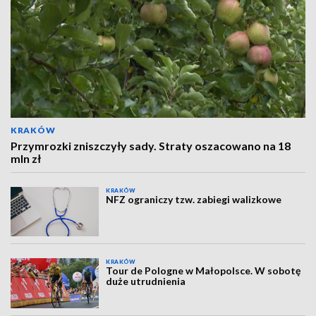
KRAKÓW
Przymrozki zniszczyły sady. Straty oszacowano na 18
mln zł
KRAKÓW
NFZ ograniczy tzw. zabiegi walizkowe
KRAKÓW
Tour de Pologne w Małopolsce. W sobotę
duże utrudnienia