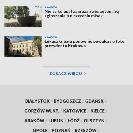
KRAKÓW
Nie tylko upał zagraża zwierzętom. Są
zgłoszenia o niszczeniu misek
KRAKÓW
Łukasz Gibała ponownie powalczy o fotel
prezydenta Krakowa
ZOBACZ WIĘCEJ
BIAŁYSTOK
/
BYDGOSZCZ
/
GDAŃSK
/
GORZÓW WLKP.
/
KATOWICE
/
KIELCE
/
KRAKÓW
/
LUBLIN
/
ŁÓDŹ
/
OLSZTYN
/
OPOLE
/
POZNAŃ
/
RZESZÓW
/