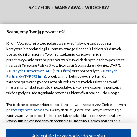
SZCZECIN
/
WARSZAWA
/
WROCŁAW
Szanujemy Twoją prywatność
Dołącz do nas:
Kliknij "Akceptuję i przechodzę do serwisu", aby wyrazić zgody na
korzystanie z technologii automatycznego śledzenia i zbierania danych,
TVP
dostęp do informacji na Twoim urządzeniu końcowym i ich
Abonament TVP
przechowywanie oraz na przetwarzanie Twoich danych osobowych przez
Regulamin TVP
nas, czyli Telewizję Polską S.A. w likwidacji (zwaną dalej również „TVP”),
Emisja w TVP
Polityka prywatności
Zaufanych Partnerów z IAB* (1201 firm)
oraz pozostałych
Zaufanych
Partnerów TVP (93 firm)
, w celach marketingowych (w tym do
Centrum informacji TVP
Moje zgody
zautomatyzowanego dopasowania reklam do Twoich zainteresowań i
mierzenia ich skuteczności) i pozostałych, które wskazujemy poniżej, a
Naziemna Telewizja Cyfrowa
Pomoc
także zgody na udostępnianie przez nas identyfikatora PPID do Google.
Sklep TVP
Biuro reklamy
Twoje dane osobowe zbierane podczas odwiedzania przez Ciebie naszych
Rada Programowa
Kontakt
poszczególnych serwisów
zwanych dalej „Portalem”, w tym informacje
zapisywane za pomocą technologii takich jak: pliki cookie, sygnalizatory
System NOS
WWW lub innych podobnych technologii umożliwiających świadczenie
dopasowanych i bezpiecznych usług, personalizację treści oraz reklam,
Informacje o nadawcy
Kanały
udostępnianie funkcji mediów społecznościowych oraz analizowanie
Akceptuję i przechodzę do serwisu