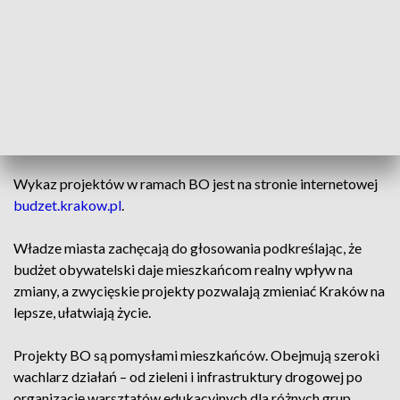
Większość propozycji to pomysły dzielnicowe (prawie 600),
pozostałe są ogólnomiejskie (ponad 100). Głos można oddać
na trzy projekty dzielnicowe i trzy ogólnomiejskie. Aby to
zrobić trzeba zalogować się na swoje konto na platformie
budżetu obywatelskiego albo udać się do stacjonarnego
punktu w danej dzielnicy – dostępnych jest 190 takich miejsc
m.in. w bibliotekach, domach kultury, radach dzielnic.
Wykaz projektów w ramach BO jest na stronie internetowej
budzet.krakow.pl
.
Władze miasta zachęcają do głosowania podkreślając, że
budżet obywatelski daje mieszkańcom realny wpływ na
zmiany, a zwycięskie projekty pozwalają zmieniać Kraków na
lepsze, ułatwiają życie.
Projekty BO są pomysłami mieszkańców. Obejmują szeroki
wachlarz działań – od zieleni i infrastruktury drogowej po
organizację warsztatów edukacyjnych dla różnych grup