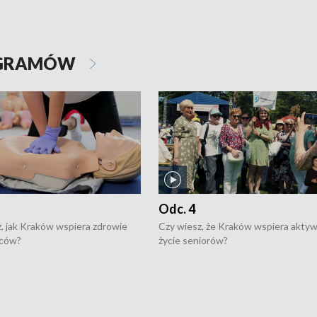
OGRAMÓW
Odc. 4
, jak Kraków wspiera zdrowie
Czy wiesz, że Kraków wspiera akty
ców?
życie seniorów?