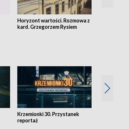
Horyzont wartości. Rozmowa z
Kulturalnie 
kard. Grzegorzem Rysiem
Krzemionki 30. Przystanek
Kraków - jak
reportaż