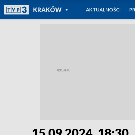
POWRÓT DO
KRAKÓW
AKTUALNOŚCI
P
TVP REGIONY
15.09.2024, 18:30