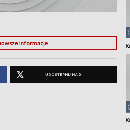
nowsze informacje
K
UDOSTĘPNIJ NA X
K