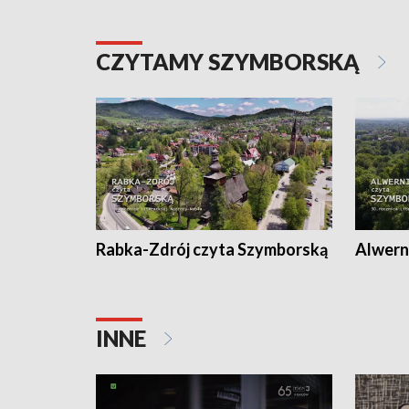
CZYTAMY SZYMBORSKĄ
Rabka-Zdrój czyta Szymborską
Alwern
INNE