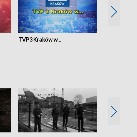
TVP3 Kraków w...
Ślizg