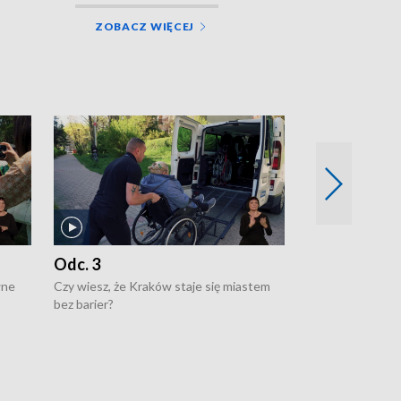
ZOBACZ WIĘCEJ
Odc. 3
Odc. 2
wne
Czy wiesz, że Kraków staje się miastem
Czy wiesz, że Kr
bez barier?
poprawia jakość 