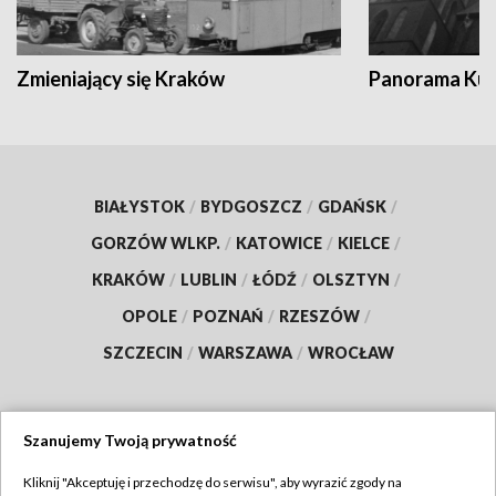
Zmieniający się Kraków
Panorama Kul
BIAŁYSTOK
/
BYDGOSZCZ
/
GDAŃSK
/
GORZÓW WLKP.
/
KATOWICE
/
KIELCE
/
KRAKÓW
/
LUBLIN
/
ŁÓDŹ
/
OLSZTYN
/
OPOLE
/
POZNAŃ
/
RZESZÓW
/
SZCZECIN
/
WARSZAWA
/
WROCŁAW
Szanujemy Twoją prywatność
Dołącz do nas:
Kliknij "Akceptuję i przechodzę do serwisu", aby wyrazić zgody na