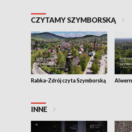
CZYTAMY SZYMBORSKĄ
Rabka-Zdrój czyta Szymborską
Alwern
INNE