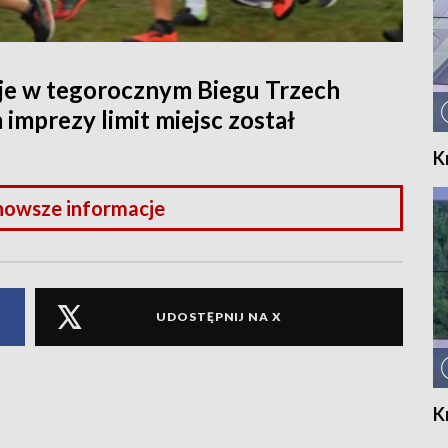
je w tegorocznym Biegu Trzech
imprezy limit miejsc został
K
nowsze informacje
UDOSTĘPNIJ NA X
K