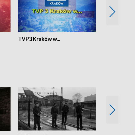
TVP3 Kraków w...
Ślizg