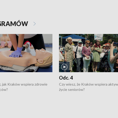
OGRAMÓW
Odc. 4
, jak Kraków wspiera zdrowie
Czy wiesz, że Kraków wspiera akty
ców?
życie seniorów?