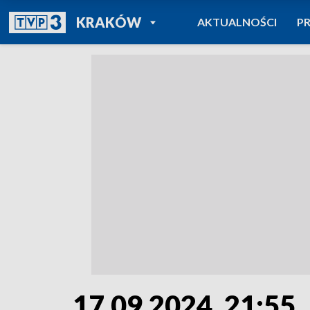
POWRÓT DO
KRAKÓW
AKTUALNOŚCI
P
TVP REGIONY
17.09.2024, 21:55