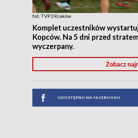
fot. TVP3 Kraków
Komplet uczestników wystartu
Kopców. Na 5 dni przed stratem 
wyczerpany.
Zobacz naj
UDOSTĘPNIJ NA FACEBOOKU