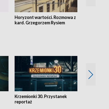
Horyzont wartości. Rozmowa z
Kulturalnie 
kard. Grzegorzem Rysiem
Krzemionki 30. Przystanek
Kraków - jak
reportaż