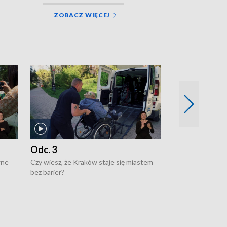
ZOBACZ WIĘCEJ
Odc. 3
Odc. 2
wne
Czy wiesz, że Kraków staje się miastem
Czy wiesz, że Kr
bez barier?
poprawia jakość 