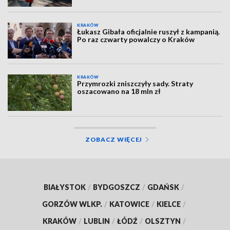
KRAKÓW
Łukasz Gibała oficjalnie ruszył z kampanią.
Po raz czwarty powalczy o Kraków
KRAKÓW
Przymrozki zniszczyły sady. Straty
oszacowano na 18 mln zł
ZOBACZ WIĘCEJ
BIAŁYSTOK
/
BYDGOSZCZ
/
GDAŃSK
/
GORZÓW WLKP.
/
KATOWICE
/
KIELCE
/
KRAKÓW
/
LUBLIN
/
ŁÓDŹ
/
OLSZTYN
/