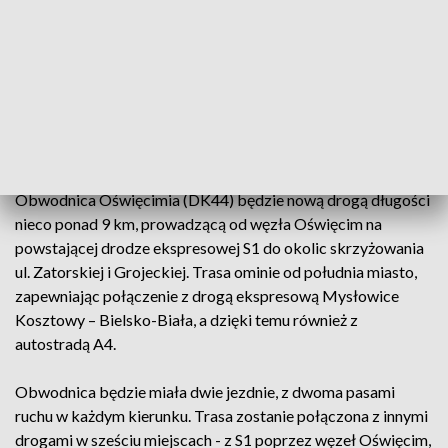
„Z uwagi na to, że odcinek drogi jest częścią powstającej
obwodnicy Oświęcimia nadal będą prowadzone w tym
rejonie prace budowlane i mogą występować czasowe
utrudnienia w ruchu. Jednakże przejazd będzie możliwy już w
obu kierunkach z wykorzystaniem nowego ronda na ul.
Zatorskiej” – podał cytowany w komunikacie magistratu
Patryk Brózda z firmy Budimex.
Obwodnica Oświęcimia (DK44) będzie nową drogą długości
nieco ponad 9 km, prowadzącą od węzła Oświęcim na
powstającej drodze ekspresowej S1 do okolic skrzyżowania
ul. Zatorskiej i Grojeckiej. Trasa ominie od południa miasto,
zapewniając połączenie z drogą ekspresową Mysłowice
Kosztowy – Bielsko-Biała, a dzięki temu również z
autostradą A4.
Obwodnica będzie miała dwie jezdnie, z dwoma pasami
ruchu w każdym kierunku. Trasa zostanie połączona z innymi
drogami w sześciu miejscach - z S1 poprzez węzeł Oświęcim,