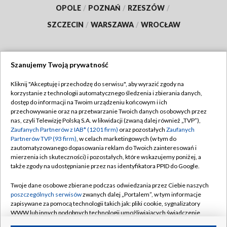
OPOLE
/
POZNAŃ
/
RZESZÓW
/
SZCZECIN
/
WARSZAWA
/
WROCŁAW
Szanujemy Twoją prywatność
Dołącz do nas:
Kliknij "Akceptuję i przechodzę do serwisu", aby wyrazić zgody na
korzystanie z technologii automatycznego śledzenia i zbierania danych,
TVP
dostęp do informacji na Twoim urządzeniu końcowym i ich
Abonament TVP
przechowywanie oraz na przetwarzanie Twoich danych osobowych przez
Regulamin TVP
nas, czyli Telewizję Polską S.A. w likwidacji (zwaną dalej również „TVP”),
Emisja w TVP
Polityka prywatności
Zaufanych Partnerów z IAB* (1201 firm)
oraz pozostałych
Zaufanych
Partnerów TVP (93 firm)
, w celach marketingowych (w tym do
Centrum informacji TVP
Moje zgody
zautomatyzowanego dopasowania reklam do Twoich zainteresowań i
mierzenia ich skuteczności) i pozostałych, które wskazujemy poniżej, a
Naziemna Telewizja Cyfrowa
Pomoc
także zgody na udostępnianie przez nas identyfikatora PPID do Google.
Sklep TVP
Biuro reklamy
Twoje dane osobowe zbierane podczas odwiedzania przez Ciebie naszych
Rada Programowa
Kontakt
poszczególnych serwisów
zwanych dalej „Portalem”, w tym informacje
zapisywane za pomocą technologii takich jak: pliki cookie, sygnalizatory
System NOS
WWW lub innych podobnych technologii umożliwiających świadczenie
dopasowanych i bezpiecznych usług, personalizację treści oraz reklam,
Informacje o nadawcy